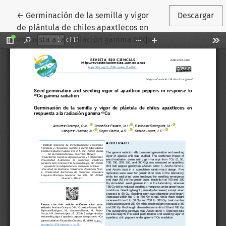
Volver a los detalles del artículo
←
Germinación de la semilla y vigor
Descargar
de plántula de chiles apaxtlecos en
respuesta a la radiación gamma 60Co