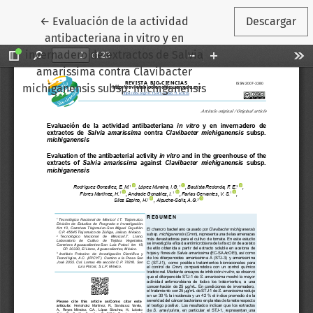
Volver a los detalles del artículo
←
Evaluación de la actividad
Descargar
antibacteriana in vitro y en
invernadero de extractos de Salvia
amarissima contra Clavibacter
michiganensis subsp. michiganensis