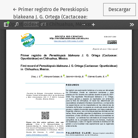
Volver a los detalles del artículo
←
Primer registro de Pereskiopsis
Descargar
blakeana J. G. Ortega (Cactaceae:
Opuntioideae) en Chihuahua, México.