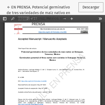
Volver a los detalles del artículo
←
EN PRENSA. Potencial germinativo
Descargar
de tres variedades de maíz nativo en
Soteapan, Veracruz, México. EN
PRENSA