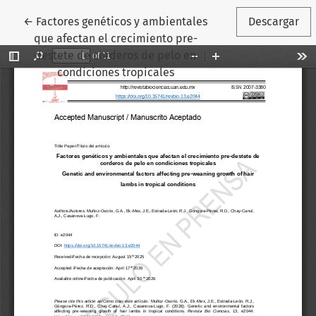
Volver a los detalles del artículo
←
Factores genéticos y ambientales
Descargar
que afectan el crecimiento pre-
destete de corderos de pelo en
condiciones tropicales