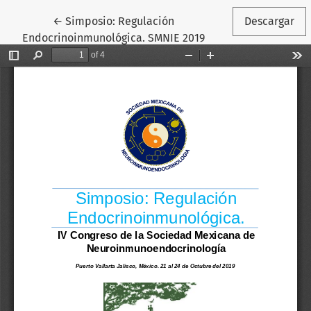
Volver a los detalles del artículo
←
Simposio: Regulación
Descargar
Endocrinoinmunológica. SMNIE 2019