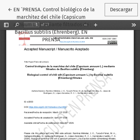
Volver a los detalles del artículo
←
EN ´PRENSA. Control biológico de la
Descargar
marchitez del chile (Capsicum
annuum L.) mediante filtrados de
Bacillus subtilis (Ehrenberg). EN
PRENSA