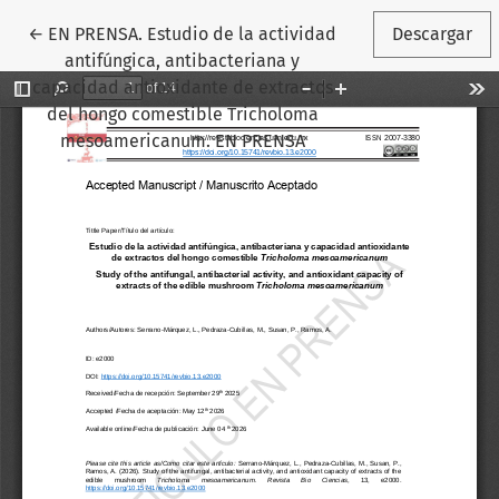
Volver a los detalles del artículo
←
EN PRENSA. Estudio de la actividad
Descargar
antifúngica, antibacteriana y
capacidad antioxidante de extractos
del hongo comestible Tricholoma
mesoamericanum. EN PRENSA