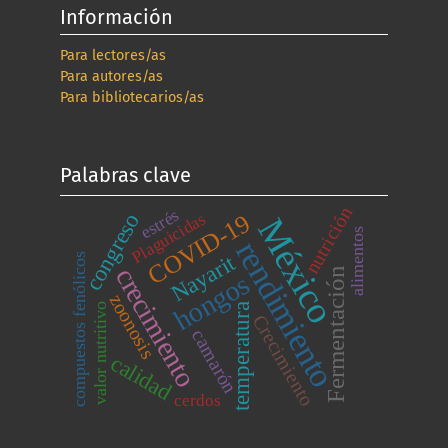
Información
Para lectores/as
Para autores/as
Para bibliotecarios/as
Palabras clave
nutrición
estrés
congreso
Plaguicidas
COVID-19
México
alimentos
rendimiento
Nayarit
compuestos fenólicos
crecimiento
Fermentación
hongos
zoonosis
valor nutritivo
temperatura
Crecimiento
camarón
calidad
cerdos