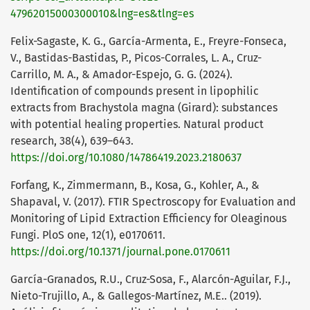
47962015000300010&lng=es&tlng=es
Felix-Sagaste, K. G., García-Armenta, E., Freyre-Fonseca,
V., Bastidas-Bastidas, P., Picos-Corrales, L. A., Cruz-
Carrillo, M. A., & Amador-Espejo, G. G. (2024).
Identification of compounds present in lipophilic
extracts from Brachystola magna (Girard): substances
with potential healing properties. Natural product
research, 38(4), 639–643.
https://doi.org/10.1080/14786419.2023.2180637
Forfang, K., Zimmermann, B., Kosa, G., Kohler, A., &
Shapaval, V. (2017). FTIR Spectroscopy for Evaluation and
Monitoring of Lipid Extraction Efficiency for Oleaginous
Fungi. PloS one, 12(1), e0170611.
https://doi.org/10.1371/journal.pone.0170611
García-Granados, R.U., Cruz-Sosa, F., Alarcón-Aguilar, F.J.,
Nieto-Trujillo, A., & Gallegos-Martínez, M.E.. (2019).