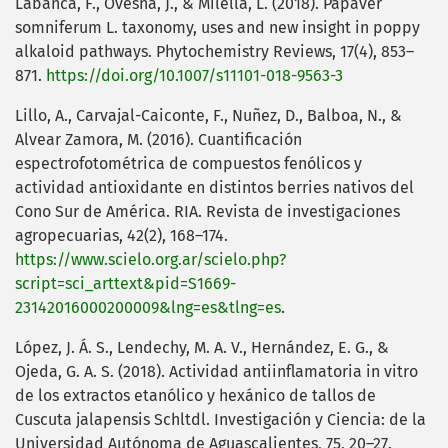
Labanca, F., Ovesnà, J., & Milella, L. (2018). Papaver
somniferum L. taxonomy, uses and new insight in poppy
alkaloid pathways. Phytochemistry Reviews, 17(4), 853–
871.
https://doi.org/10.1007/s11101-018-9563-3
Lillo, A., Carvajal-Caiconte, F., Nuñez, D., Balboa, N., &
Alvear Zamora, M. (2016). Cuantificación
espectrofotométrica de compuestos fenólicos y
actividad antioxidante en distintos berries nativos del
Cono Sur de América. RIA. Revista de investigaciones
agropecuarias, 42(2), 168–174.
https://www.scielo.org.ar/scielo.php?
script=sci_arttext&pid=S1669-
23142016000200009&lng=es&tlng=es
.
López, J. Á. S., Lendechy, M. A. V., Hernández, E. G., &
Ojeda, G. A. S. (2018). Actividad antiinflamatoria in vitro
de los extractos etanólico y hexánico de tallos de
Cuscuta jalapensis Schltdl. Investigación y Ciencia: de la
Universidad Autónoma de Aguascalientes, 75, 20–27.