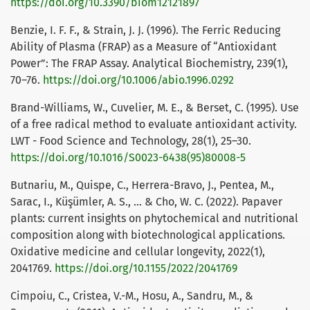
https://doi.org/10.3390/biom12121897
Benzie, I. F. F., & Strain, J. J. (1996). The Ferric Reducing
Ability of Plasma (FRAP) as a Measure of “Antioxidant
Power”: The FRAP Assay. Analytical Biochemistry, 239(1),
70–76.
https://doi.org/10.1006/abio.1996.0292
Brand-Williams, W., Cuvelier, M. E., & Berset, C. (1995). Use
of a free radical method to evaluate antioxidant activity.
LWT - Food Science and Technology, 28(1), 25–30.
https://doi.org/10.1016/S0023-6438(95)80008-5
Butnariu, M., Quispe, C., Herrera-Bravo, J., Pentea, M.,
Sarac, I., Küşümler, A. S., ... & Cho, W. C. (2022). Papaver
plants: current insights on phytochemical and nutritional
composition along with biotechnological applications.
Oxidative medicine and cellular longevity, 2022(1),
2041769.
https://doi.org/10.1155/2022/2041769
Cimpoiu, C., Cristea, V.-M., Hosu, A., Sandru, M., &