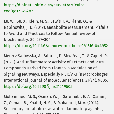
https://dialnet.unirioja.es/servlet/articulo?
codigo=6579482
Lu, W., Su, X., Klein, M. S., Lewis, I. A., Fiehn, O., &
Rabinowitz, J. D. (2017). Metabolite Measurement: Pitfalls
to Avoid and Practices to Follow. Annual review of
biochemistry, 86, 277–304.
https://doi.org/10.1146/annurev-biochem-061516-044952
Merecz-Sadowska, A., Sitarek, P., Śliwiński, T., & Zajdel, R.
(2020). Anti-Inflammatory Activity of Extracts and Pure
Compounds Derived from Plants via Modulation of
Signaling Pathways, Especially PI3K/AKT in Macrophages.
International journal of molecular sciences, 21(24), 9605.
https://doi.org/10.3390/ijms21249605
Mohammed, M. S., Osman, W. J., Garelnabi, E. A., Osman,
Z., Osman, B., Khalid, H. S., & Mohamed, M. A. (2014).
Secondary metabolites as anti-inflammatory agents. J