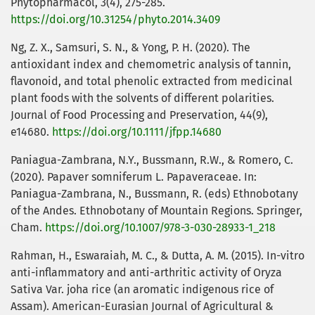
Phytopharmacol, 3(4), 275-285.
https://doi.org/10.31254/phyto.2014.3409
Ng, Z. X., Samsuri, S. N., & Yong, P. H. (2020). The
antioxidant index and chemometric analysis of tannin,
flavonoid, and total phenolic extracted from medicinal
plant foods with the solvents of different polarities.
Journal of Food Processing and Preservation, 44(9),
e14680.
https://doi.org/10.1111/jfpp.14680
Paniagua-Zambrana, N.Y., Bussmann, R.W., & Romero, C.
(2020). Papaver somniferum L. Papaveraceae. In:
Paniagua-Zambrana, N., Bussmann, R. (eds) Ethnobotany
of the Andes. Ethnobotany of Mountain Regions. Springer,
Cham.
https://doi.org/10.1007/978-3-030-28933-1_218
Rahman, H., Eswaraiah, M. C., & Dutta, A. M. (2015). In-vitro
anti-inflammatory and anti-arthritic activity of Oryza
Sativa Var. joha rice (an aromatic indigenous rice of
Assam). American-Eurasian Journal of Agricultural &