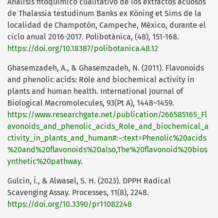
Análisis fitoquímico cualitativo de los extractos acuosos
de Thalassia testudinum Banks ex Köning et Sims de la
localidad de Champotón, Campeche, México, durante el
ciclo anual 2016-2017. Polibotánica, (48), 151-168.
https://doi.org/10.18387/polibotanica.48.12
Ghasemzadeh, A., & Ghasemzadeh, N. (2011). Flavonoids
and phenolic acids: Role and biochemical activity in
plants and human health. International Journal of
Biological Macromolecules, 93(Pt A), 1448–1459.
https://www.researchgate.net/publication/266585165_Fl
avonoids_and_phenolic_acids_Role_and_biochemical_a
ctivity_in_plants_and_human#:~:text=Phenolic%20acids
%20and%20flavonoids%20also,The%20flavonoid%20bios
ynthetic%20pathway
.
Gulcin, İ., & Alwasel, S. H. (2023). DPPH Radical
Scavenging Assay. Processes, 11(8), 2248.
https://doi.org/10.3390/pr11082248