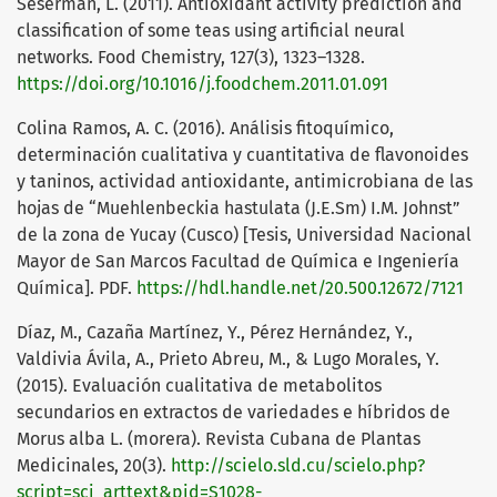
Seserman, L. (2011). Antioxidant activity prediction and
classification of some teas using artificial neural
networks. Food Chemistry, 127(3), 1323–1328.
https://doi.org/10.1016/j.foodchem.2011.01.091
Colina Ramos, A. C. (2016). Análisis fitoquímico,
determinación cualitativa y cuantitativa de flavonoides
y taninos, actividad antioxidante, antimicrobiana de las
hojas de “Muehlenbeckia hastulata (J.E.Sm) I.M. Johnst”
de la zona de Yucay (Cusco) [Tesis, Universidad Nacional
Mayor de San Marcos Facultad de Química e Ingeniería
Química]. PDF.
https://hdl.handle.net/20.500.12672/7121
Díaz, M., Cazaña Martínez, Y., Pérez Hernández, Y.,
Valdivia Ávila, A., Prieto Abreu, M., & Lugo Morales, Y.
(2015). Evaluación cualitativa de metabolitos
secundarios en extractos de variedades e híbridos de
Morus alba L. (morera). Revista Cubana de Plantas
Medicinales, 20(3).
http://scielo.sld.cu/scielo.php?
script=sci_arttext&pid=S1028-