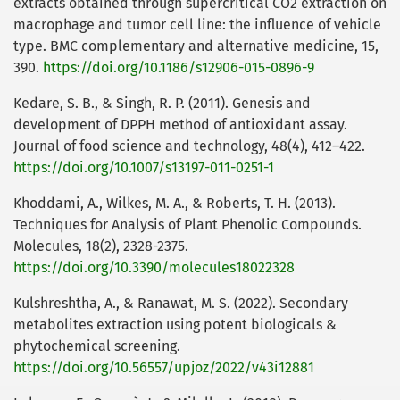
extracts obtained through supercritical CO2 extraction on
macrophage and tumor cell line: the influence of vehicle
type. BMC complementary and alternative medicine, 15,
390.
https://doi.org/10.1186/s12906-015-0896-9
Kedare, S. B., & Singh, R. P. (2011). Genesis and
development of DPPH method of antioxidant assay.
Journal of food science and technology, 48(4), 412–422.
https://doi.org/10.1007/s13197-011-0251-1
Khoddami, A., Wilkes, M. A., & Roberts, T. H. (2013).
Techniques for Analysis of Plant Phenolic Compounds.
Molecules, 18(2), 2328-2375.
https://doi.org/10.3390/molecules18022328
Kulshreshtha, A., & Ranawat, M. S. (2022). Secondary
metabolites extraction using potent biologicals &
phytochemical screening.
https://doi.org/10.56557/upjoz/2022/v43i12881