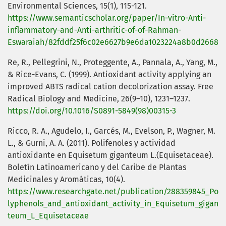
Environmental Sciences, 15(1), 115-121.
https://www.semanticscholar.org/paper/In-vitro-Anti-
inflammatory-and-Anti-arthritic-of-of-Rahman-
Eswaraiah/82fddf25f6c02e6627b9e6da1023224a8b0d2668
Re, R., Pellegrini, N., Proteggente, A., Pannala, A., Yang, M.,
& Rice-Evans, C. (1999). Antioxidant activity applying an
improved ABTS radical cation decolorization assay. Free
Radical Biology and Medicine, 26(9–10), 1231–1237.
https://doi.org/10.1016/S0891-5849(98)00315-3
Ricco, R. A., Agudelo, I., Garcés, M., Evelson, P., Wagner, M.
L., & Gurni, A. A. (2011). Polifenoles y actividad
antioxidante en Equisetum giganteum L.(Equisetaceae).
Boletín Latinoamericano y del Caribe de Plantas
Medicinales y Aromáticas, 10(4).
https://www.researchgate.net/publication/288359845_Po
lyphenols_and_antioxidant_activity_in_Equisetum_gigan
teum_L_Equisetaceae