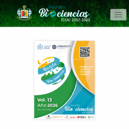
Evaluación fitoquímica, antioxidante, antiinflamatoria y an
ISSN: 2007-3380