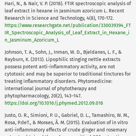
Hari, N., & Nair, V. P. (2018). FTIR spectroscopic analysis of
leaf extract in hexane in Jasminum azoricum L. Recent
Research in Science and Technology, 4(8), 170-172.
https://www.researchgate.net/publication/330039394_FT
IR_Spectroscopic_Analysis_of_Leaf_Extract_in_Hexane_i
n_Jasminum_Azoricum_L
Johnson, T. A., Sohn, J., Inman, W. D., Bjeldanes, L. F., &
Rayburn, K. (2013). Lipophilic stinging nettle extracts
possess potent anti-inflammatory activity, are not
cytotoxic and may be superior to traditional tinctures for
treating inflammatory disorders. Phytomedicine:
international journal of phytotherapy and
phytopharmacology, 20(2), 143–147.
https://doi.org/10.1016/j.phymed.2012.09.016
Justo, O. R., Simioni, P. U., Gabriel, D. L., Tamashiro, W. M.,
Rosa, P.deT., & Moraes, Â. M. (2015). Evaluation of in vitro
anti-inflammatory effects of crude ginger and rosemary