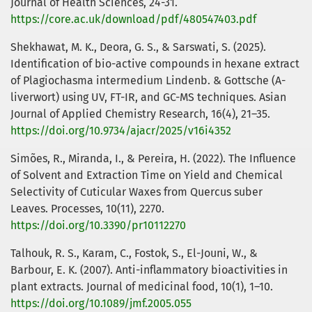
Journal of Health Sciences, 24-31.
https://core.ac.uk/download/pdf/480547403.pdf
Shekhawat, M. K., Deora, G. S., & Sarswati, S. (2025).
Identification of bio-active compounds in hexane extract
of Plagiochasma intermedium Lindenb. & Gottsche (A-
liverwort) using UV, FT-IR, and GC-MS techniques. Asian
Journal of Applied Chemistry Research, 16(4), 21–35.
https://doi.org/10.9734/ajacr/2025/v16i4352
Simões, R., Miranda, I., & Pereira, H. (2022). The Influence
of Solvent and Extraction Time on Yield and Chemical
Selectivity of Cuticular Waxes from Quercus suber
Leaves. Processes, 10(11), 2270.
https://doi.org/10.3390/pr10112270
Talhouk, R. S., Karam, C., Fostok, S., El-Jouni, W., &
Barbour, E. K. (2007). Anti-inflammatory bioactivities in
plant extracts. Journal of medicinal food, 10(1), 1–10.
https://doi.org/10.1089/jmf.2005.055