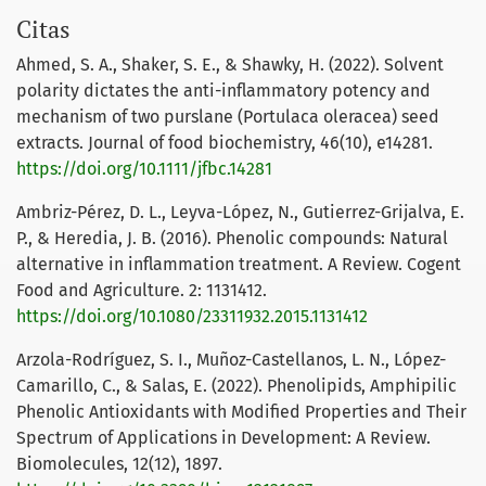
Citas
Ahmed, S. A., Shaker, S. E., & Shawky, H. (2022). Solvent
polarity dictates the anti-inflammatory potency and
mechanism of two purslane (Portulaca oleracea) seed
extracts. Journal of food biochemistry, 46(10), e14281.
https://doi.org/10.1111/jfbc.14281
Ambriz-Pérez, D. L., Leyva-López, N., Gutierrez-Grijalva, E.
P., & Heredia, J. B. (2016). Phenolic compounds: Natural
alternative in inflammation treatment. A Review. Cogent
Food and Agriculture. 2: 1131412.
https://doi.org/10.1080/23311932.2015.1131412
Arzola-Rodríguez, S. I., Muñoz-Castellanos, L. N., López-
Camarillo, C., & Salas, E. (2022). Phenolipids, Amphipilic
Phenolic Antioxidants with Modified Properties and Their
Spectrum of Applications in Development: A Review.
Biomolecules, 12(12), 1897.