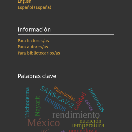
English
Español (España)
Información
Para lectores/as
Para autores/as
Para bibliotecarios/as
Palabras clave
SARS-CoV-2
Plaguicidas
memorias
Trichoderma
calidad
hongos
Nayarit
estrés
rendimiento
México
nutrición
temperatura
inmunología