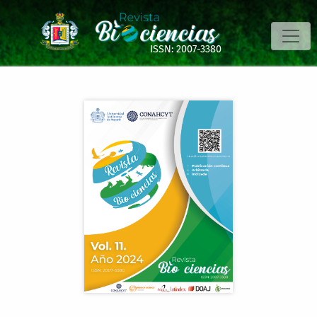
Condición reproductiva de Centropomus robalito (Perciform
ISSN: 2007-3380