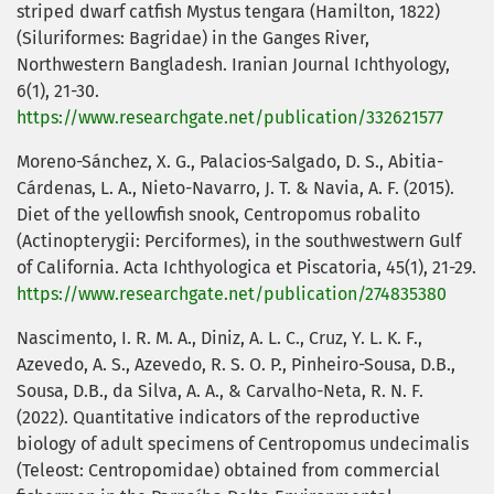
striped dwarf catfish Mystus tengara (Hamilton, 1822)
(Siluriformes: Bagridae) in the Ganges River,
Northwestern Bangladesh. Iranian Journal Ichthyology,
6(1), 21-30.
https://www.researchgate.net/publication/332621577
Moreno-Sánchez, X. G., Palacios-Salgado, D. S., Abitia-
Cárdenas, L. A., Nieto-Navarro, J. T. & Navia, A. F. (2015).
Diet of the yellowfish snook, Centropomus robalito
(Actinopterygii: Perciformes), in the southwestwern Gulf
of California. Acta Ichthyologica et Piscatoria, 45(1), 21-29.
https://www.researchgate.net/publication/274835380
Nascimento, I. R. M. A., Diniz, A. L. C., Cruz, Y. L. K. F.,
Azevedo, A. S., Azevedo, R. S. O. P., Pinheiro-Sousa, D.B.,
Sousa, D.B., da Silva, A. A., & Carvalho-Neta, R. N. F.
(2022). Quantitative indicators of the reproductive
biology of adult specimens of Centropomus undecimalis
(Teleost: Centropomidae) obtained from commercial