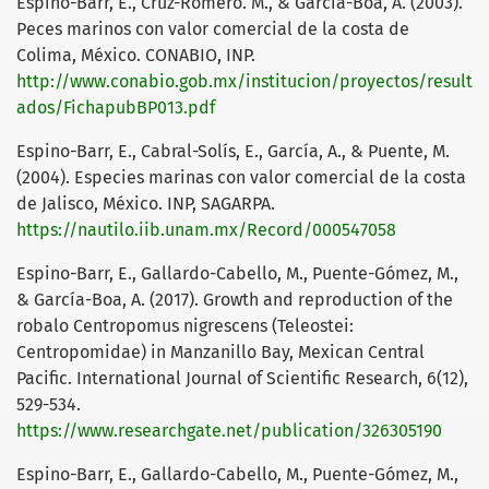
Espino-Barr, E., Cruz-Romero. M., & García-Boa, A. (2003).
Peces marinos con valor comercial de la costa de
Colima, México. CONABIO, INP.
http://www.conabio.gob.mx/institucion/proyectos/result
ados/FichapubBP013.pdf
Espino-Barr, E., Cabral-Solís, E., García, A., & Puente, M.
(2004). Especies marinas con valor comercial de la costa
de Jalisco, México. INP, SAGARPA.
https://nautilo.iib.unam.mx/Record/000547058
Espino-Barr, E., Gallardo-Cabello, M., Puente-Gómez, M.,
& García-Boa, A. (2017). Growth and reproduction of the
robalo Centropomus nigrescens (Teleostei:
Centropomidae) in Manzanillo Bay, Mexican Central
Pacific. International Journal of Scientific Research, 6(12),
529-534.
https://www.researchgate.net/publication/326305190
Espino-Barr, E., Gallardo-Cabello, M., Puente-Gómez, M.,