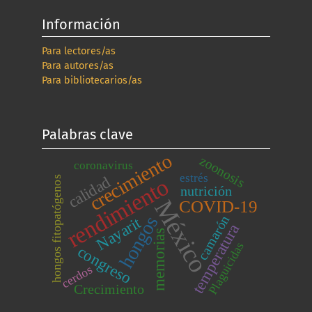
Información
Para lectores/as
Para autores/as
Para bibliotecarios/as
Palabras clave
crecimiento
zoonosis
coronavirus
estrés
calidad
rendimiento
hongos fitopatógenos
nutrición
México
COVID-19
hongos
camarón
Nayarit
temperatura
memorias
Plaguicidas
congreso
cerdos
Crecimiento