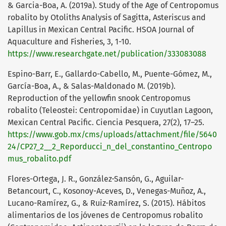
& Garcia-Boa, A. (2019a). Study of the Age of Centropomus
robalito by Otoliths Analysis of Sagitta, Asteriscus and
Lapillus in Mexican Central Pacific. HSOA Journal of
Aquaculture and Fisheries, 3, 1-10.
https://www.researchgate.net/publication/333083088
Espino-Barr, E., Gallardo-Cabello, M., Puente-Gómez, M.,
García-Boa, A., & Salas-Maldonado M. (2019b).
Reproduction of the yellowfin snook Centropomus
robalito (Teleostei: Centropomidae) in Cuyutlan Lagoon,
Mexican Central Pacific. Ciencia Pesquera, 27(2), 17–25.
https://www.gob.mx/cms/uploads/attachment/file/5640
24/CP27_2__2_Reporducci_n_del_constantino_Centropo
mus_robalito.pdf
Flores-Ortega, J. R., González-Sansón, G., Aguilar-
Betancourt, C., Kosonoy-Aceves, D., Venegas-Muñoz, A.,
Lucano-Ramírez, G., & Ruiz-Ramírez, S. (2015). Hábitos
alimentarios de los jóvenes de Centropomus robalito