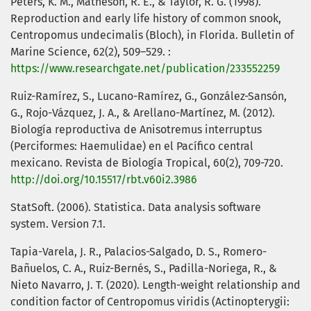
Peters, K. M., Matheson, R. E., & Taylor, R. G. (1998).
Reproduction and early life history of common snook,
Centropomus undecimalis (Bloch), in Florida. Bulletin of
Marine Science, 62(2), 509–529. :
https://www.researchgate.net/publication/233552259
Ruiz-Ramírez, S., Lucano-Ramírez, G., González-Sansón,
G., Rojo-Vázquez, J. A., & Arellano-Martínez, M. (2012).
Biología reproductiva de Anisotremus interruptus
(Perciformes: Haemulidae) en el Pacífico central
mexicano. Revista de Biología Tropical, 60(2), 709-720.
http://doi.org/10.15517/rbt.v60i2.3986
StatSoft. (2006). Statistica. Data analysis software
system. Version 7.1.
Tapia-Varela, J. R., Palacios-Salgado, D. S., Romero-
Bañuelos, C. A., Ruiz-Bernés, S., Padilla-Noriega, R., &
Nieto Navarro, J. T. (2020). Length-weight relationship and
condition factor of Centropomus viridis (Actinopterygii: