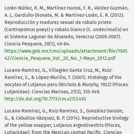
Lorán-Núñez, R. M., Martínez-Isunza, F. R., Valdez-Guzmán,
A. J., Garduño-Dionate, M. & Martínez-Lorán, E. R. (2012).
Reproducción y madurez sexual de robalo prieto
(Centropomus poeyi) y robalo blanco (C. undecimalis) en
el Sistema Lagunar de Alvarado, Veracruz (2005-2007).
Ciencia Pesquera, 20(1), 49-64.
https://www.gob.mx/cms/uploads/attachment/file/1505
42/Ciencia_Pesquera_Vol._20_No._1-Mayo_2012.pdf
Lucano-Ramírez, G., Villagrán-Santa Cruz, M., Ruiz-
Ramírez, S., & López-Murillo, T. (2001). Histology of the
oocytes of Lutjanus peru (Nichols & Murphy, 1922) (Pisces:
Lutjanidae). Ciencias Marinas, 27(3), 335-349.
http://dx.doi.org/10.7773/cm.v27i3.493
Lucano-Ramírez, G., Ruiz-Ramírez, S., González-Sansón,
G., & Ceballos-Vázquez, B. P. (2014). Reproductive biology
of the yellow snapper, Lutjanus argentiventris (Pisces,
Lutjanidae), from the Mexican central Pacific. Ciencias