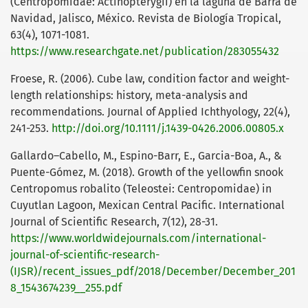
(Centropomidae: Actinopterygii) en la laguna de Barra de
Navidad, Jalisco, México. Revista de Biología Tropical,
63(4), 1071-1081.
https://www.researchgate.net/publication/283055432
Froese, R. (2006). Cube law, condition factor and weight-
length relationships: history, meta-analysis and
recommendations. Journal of Applied Ichthyology, 22(4),
241-253.
http://doi.org/10.1111/j.1439-0426.2006.00805.x
Gallardo–Cabello, M., Espino-Barr, E., Garcia-Boa, A., &
Puente-Gómez, M. (2018). Growth of the yellowfin snook
Centropomus robalito (Teleostei: Centropomidae) in
Cuyutlan Lagoon, Mexican Central Pacific. International
Journal of Scientific Research, 7(12), 28-31.
https://www.worldwidejournals.com/international-
journal-of-scientific-research-
(IJSR)/recent_issues_pdf/2018/December/December_201
8_1543674239__255.pdf