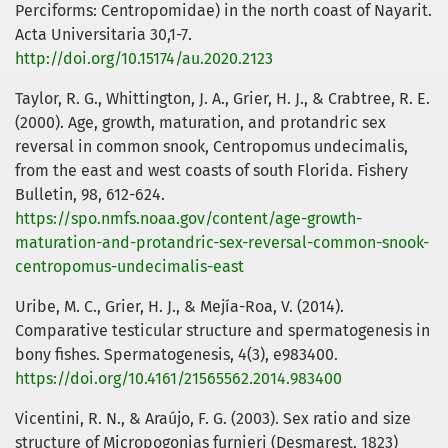
Perciforms: Centropomidae) in the north coast of Nayarit.
Acta Universitaria 30,1-7.
http://doi.org/10.15174/au.2020.2123
Taylor, R. G., Whittington, J. A., Grier, H. J., & Crabtree, R. E.
(2000). Age, growth, maturation, and protandric sex
reversal in common snook, Centropomus undecimalis,
from the east and west coasts of south Florida. Fishery
Bulletin, 98, 612-624.
https://spo.nmfs.noaa.gov/content/age-growth-
maturation-and-protandric-sex-reversal-common-snook-
centropomus-undecimalis-east
Uribe, M. C., Grier, H. J., & Mejía-Roa, V. (2014).
Comparative testicular structure and spermatogenesis in
bony fishes. Spermatogenesis, 4(3), e983400.
https://doi.org/10.4161/21565562.2014.983400
Vicentini, R. N., & Araújo, F. G. (2003). Sex ratio and size
structure of Micropogonias furnieri (Desmarest, 1823)