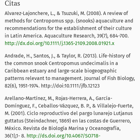
Citas
Alvarez-Lajonchere, L., & Tsuzuki, M. (2008). A review of
methods for Centropomus spp. (snooks) aquaculture and
recommendations for the establishment of their culture
in Latin America. Aquaculture Research, 39(7), 684-700.
http://dx.doi.org/10.1111/j.1365-2109.2008.01921.x
Andrade, H., Santos, J., & Taylor, R. (2013). Life-history of
the common snook Centropomus undecimalis in a
Caribbean estuary and large-scale biogeographic
patterns relevant to management. Journal of Fish Biology,
82(6), 1951-1974. http://doi:10.1111/jfb.12123
Arellano-Martínez, M., Rojas-Herrera, A., García-
Domínguez, F., Ceballos-Vázquez, B. P., & Villalejo-Fuerte,
M. (2001). Ciclo reproductivo del pargo lunarejo Lutjanus
guttatus (Steindachner, 1869) en las costas de Guerrero,
México. Revista de Biología Marina y Oceanografía,
36(1),1- 8.
http://ds.doi.org/10.4067/SO718-