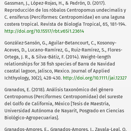
Gassman, J., López-Rojas, H., & Padrón, D. (2017).
Reproducción de los róbalos Centropomus undecimalis y
C. ensiferus (Perciformes: Centropomidae) en una laguna
costera tropical. Revista de Biología Tropical, 65, 181-194.
http://doi.org/10.15517/rbt.v65i1.23614
González-Sansón, G., Aguilar-Betancourt, C., Kosonoy-
Aceves, D., Lucano-Ramírez, G., Ruiz-Ramírez, S., Flores-
Ortega, J. R., & Silva-Bátiz, F. (2014). Weight–length
relationships for 38 fish species of Barra de Navidad
coastal lagoon, Jalisco, Mexico. Journal of Applied
Ichthyology, 30(2), 428-430.
http://doi.org/10.1111/jai.12327
Granados, E. (2018). Análisis taxonómico del género
Centropomus (Perciformes: Centropomidae) del sureste
del Golfo de California, México [Tesis de Maestría,
Universidad Autónoma de Nayarit, Posgrado en Ciencias
Biológico-Agropecuarias].
Granados-Amores, E., Granados-Amores, J., Zavala-Leal, O.