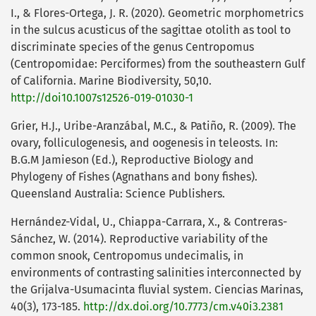
I., & Flores-Ortega, J. R. (2020). Geometric morphometrics
in the sulcus acusticus of the sagittae otolith as tool to
discriminate species of the genus Centropomus
(Centropomidae: Perciformes) from the southeastern Gulf
of California. Marine Biodiversity, 50,10.
http://doi10.1007s12526-019-01030-1
Grier, H.J., Uribe-Aranzábal, M.C., & Patiño, R. (2009). The
ovary, folliculogenesis, and oogenesis in teleosts. In:
B.G.M Jamieson (Ed.), Reproductive Biology and
Phylogeny of Fishes (Agnathans and bony fishes).
Queensland Australia: Science Publishers.
Hernández-Vidal, U., Chiappa-Carrara, X., & Contreras-
Sánchez, W. (2014). Reproductive variability of the
common snook, Centropomus undecimalis, in
environments of contrasting salinities interconnected by
the Grijalva-Usumacinta fluvial system. Ciencias Marinas,
40(3), 173-185.
http://dx.doi.org/10.7773/cm.v40i3.2381