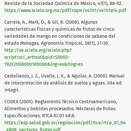
Revista de la Sociedad Química de México, 47(1), 88-92.
https://www.scielo.org.mx/pdf/rsqm/v47n1/v47n1a14.pdf
Carrera, A., Mark, D., & Gil, R. (2008). Algunas
características físicas y químicas de frutos de cinco
variedades de mango en condiciones de sabana del
estado Monagas. Agronomía Tropical, 58(1), 27-30.
http://ve.scielo.org/scielo.php?
script=sci_arttext&pid=S0002-
192X2008000100006&lng=es&tlng=es
Castellanos, J. Z., Uvalle, J. X., & Aguilar, A. (2000). Manual
de interpretación de análisis de suelos y aguas. 2da ed.
Intagri.
CODEX (2005). Reglamento Técnico Centroamericano,
Alimentos y bebidas procesados. Néctares de frutas.
Especificaciones. RTCA 67.01 48:8.
https://asp.salud.gob.sv/regulacion/pdf/rtca/rtca_67_04
_4808_nectares_frutas.pdf