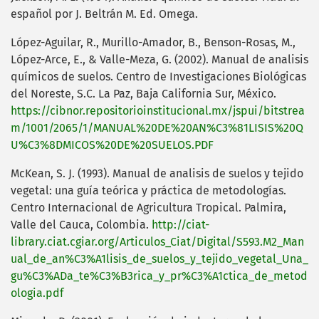
español por J. Beltrán M. Ed. Omega.
López-Aguilar, R., Murillo-Amador, B., Benson-Rosas, M.,
López-Arce, E., & Valle-Meza, G. (2002). Manual de analisis
químicos de suelos. Centro de Investigaciones Biológicas
del Noreste, S.C. La Paz, Baja California Sur, México.
https://cibnor.repositorioinstitucional.mx/jspui/bitstrea
m/1001/2065/1/MANUAL%20DE%20AN%C3%81LISIS%20Q
U%C3%8DMICOS%20DE%20SUELOS.PDF
McKean, S. J. (1993). Manual de analisis de suelos y tejido
vegetal: una guía teórica y práctica de metodologías.
Centro Internacional de Agricultura Tropical. Palmira,
Valle del Cauca, Colombia.
http://ciat-
library.ciat.cgiar.org/Articulos_Ciat/Digital/S593.M2_Man
ual_de_an%C3%A1lisis_de_suelos_y_tejido_vegetal_Una_
gu%C3%ADa_te%C3%B3rica_y_pr%C3%A1ctica_de_metod
ologia.pdf