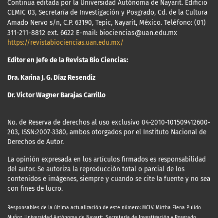
Continua editada por la Universidad Autónoma de Nayarit. Edificio
CEMIC 03, Secretaría de Investigación y Posgrado, Cd. de la Cultura
Amado Nervo s/n, C.P. 63190, Tepic, Nayarit, México.
Teléfono: (01)
311-211-8812 ext. 6622 E-mail: biociencias@uan.edu.mx
https://revistabiociencias.uan.edu.mx/
Editor en Jefe de la Revista Bio Ciencias:
Dra. Karina J. G. Díaz Resendiz
Dr. Victor Wagner Barajas Carrillo
No. de Reserva de derechos al uso exclusivo 04-2010-101509412600-
203, ISSN:2007-3380, ambos otorgados por el Instituto Nacional de
Derechos de Autor.
La opinión expresada en los artículos firmados es responsabilidad
del autor. Se autoriza la reproducción total o parcial de los
contenidos e imágenes, siempre y cuando se cite la fuente y no sea
con fines de lucro.
Responsables de la última actualización
de este número: MCLV. Mirtha Elena Pulido
Muñoz, Universidad Autónoma de Nayarit, Secretaría de Investigación y Posgrado.