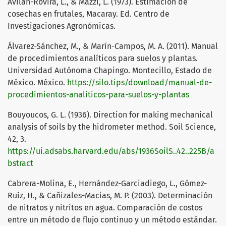
Avilán-Rovira, L., & Mazzi, L. (1973). Estimación de
cosechas en frutales, Macaray. Ed. Centro de
Investigaciones Agronómicas.
Álvarez-Sánchez, M., & Marín-Campos, M. A. (2011). Manual
de procedimientos analíticos para suelos y plantas.
Universidad Autónoma Chapingo. Montecillo, Estado de
México. México.
https://silo.tips/download/manual-de-
procedimientos-analiticos-para-suelos-y-plantas
Bouyoucos, G. L. (1936). Direction for making mechanical
analysis of soils by the hidrometer method. Soil Science,
42, 3.
https://ui.adsabs.harvard.edu/abs/1936SoilS..42..225B/a
bstract
Cabrera-Molina, E., Hernández-Garciadiego, L., Gómez-
Ruíz, H., & Cañizales-Macias, M. P. (2003). Determinación
de nitratos y nitritos en agua. Comparación de costos
entre un método de flujo continuo y un método estándar.