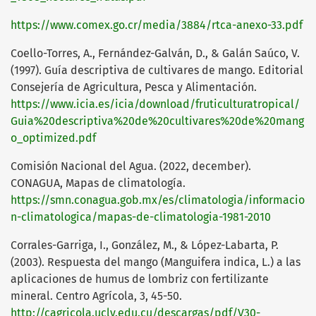
https://www.comex.go.cr/media/3884/rtca-anexo-33.pdf
Coello-Torres, A., Fernández-Galván, D., & Galán Saúco, V.
(1997). Guía descriptiva de cultivares de mango. Editorial
Consejería de Agricultura, Pesca y Alimentación.
https://www.icia.es/icia/download/fruticulturatropical/
Guia%20descriptiva%20de%20cultivares%20de%20mang
o_optimized.pdf
Comisión Nacional del Agua. (2022, december).
CONAGUA, Mapas de climatología.
https://smn.conagua.gob.mx/es/climatologia/informacio
n-climatologica/mapas-de-climatologia-1981-2010
Corrales-Garriga, I., González, M., & López-Labarta, P.
(2003). Respuesta del mango (Manguifera indica, L.) a las
aplicaciones de humus de lombriz con fertilizante
mineral. Centro Agrícola, 3, 45-50.
http://cagricola.uclv.edu.cu/descargas/pdf/V30-