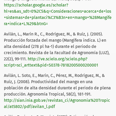
https://scholar.google.es/scholar?
hl=es&as_sdt=0%2C5&q=Consideraciones+acerca+de+los
+sistemas+de+plantaci%C3%B3n+en+mango+%28Mangife
ra+indica+L.%29&btnG=
Avilán, L., Marín R., C., Rodríguez, M., & Ruíz, J. (2005).
Producción forzada del mango (Mangifera indica. L) en
alta densidad (278 pl ha-1) durante el periodo de
crecimiento. Revista de la Facultad de Agronomía (LUZ),
22(2), 99-111.
http://ve.scielo.org/scielo.php?
script=sci_arttext&pid=S0378-78182005000200001
Avilán, L. Soto, E., Marín, C., Pérez, M., Rodríguez, M., &
Ruíz, J. (2008). Productividad del mango en una
población de alta densidad durante el periodo de plena
producción. Agronomía Tropical, 58(2), 181-191.
http://sian.inia.gob.ve/revistas_ci/Agronomia%20Tropic
al/at5802/pdf/avilan_l.pdf