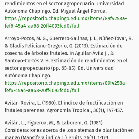
rendimientos en el sector agropecuario. Universidad
Autónoma Chapingo. Ed. Miguel Ángel Porrúa.
https://repositorio.chapingo.edu.mx/items/89f4258a-
fef6-45a4-aa68-20ff4093fcd0/full
Arroyo-Pozos, M. G., Guerrero-Salinas, J. I., Núñez-Tovar, R.
& Gladis Feliciano-Gregorio, G. (2013). Estimación de
cosecha de árboles frutales. In Aguilar-Ávila J., &
Santoyo-Cortés V. H. Estimación de rendimientos en el
sector agropecuario (pp. 65-85). Ed. Universidad
Autónoma Chapingo.
https://repositorio.chapingo.edu.mx/items/89f4258a-
fef6-45a4-aa68-20ff4093fcd0/full
Avilán-Rovira, L. (1980), El índice de fructificación en
frutales perennes. Agronomía Tropical, 30(1), 147-157.
Avilán, L., Figueroa, M., & Laborem, G. (1981).
Consideraciones acerca de los sistemas de plantación en
mango (Mangifera indica L.). Fruits, 36(3), 1-179.