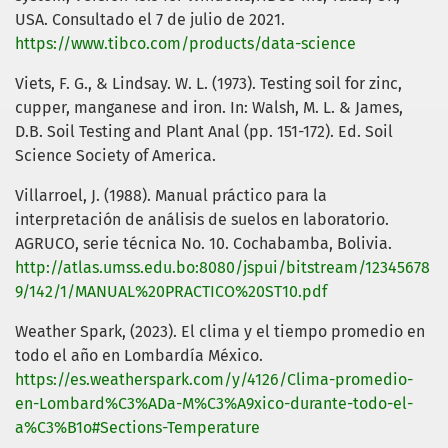
USA. Consultado el 7 de julio de 2021.
https://www.tibco.com/products/data-science
Viets, F. G., & Lindsay. W. L. (1973). Testing soil for zinc,
cupper, manganese and iron. In: Walsh, M. L. & James,
D.B. Soil Testing and Plant Anal (pp. 151-172). Ed. Soil
Science Society of America.
Villarroel, J. (1988). Manual práctico para la
interpretación de análisis de suelos en laboratorio.
AGRUCO, serie técnica No. 10. Cochabamba, Bolivia.
http://atlas.umss.edu.bo:8080/jspui/bitstream/12345678
9/142/1/MANUAL%20PRACTICO%20ST10.pdf
Weather Spark, (2023). El clima y el tiempo promedio en
todo el año en Lombardía México.
https://es.weatherspark.com/y/4126/Clima-promedio-
en-Lombard%C3%ADa-M%C3%A9xico-durante-todo-el-
a%C3%B1o#Sections-Temperature