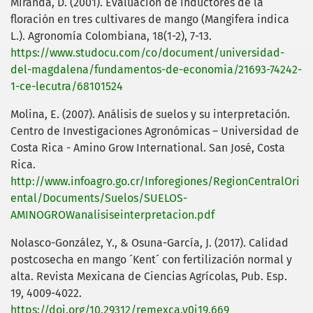
Miranda, D. (2001). Evaluación de inductores de la
floración en tres cultivares de mango (Mangifera indica
L.). Agronomía Colombiana, 18(1-2), 7-13.
https://www.studocu.com/co/document/universidad-
del-magdalena/fundamentos-de-economia/21693-74242-
1-ce-lecutra/68101524
Molina, E. (2007). Análisis de suelos y su interpretación.
Centro de Investigaciones Agronómicas – Universidad de
Costa Rica - Amino Grow International. San José, Costa
Rica.
http://www.infoagro.go.cr/Inforegiones/RegionCentralOri
ental/Documents/Suelos/SUELOS-
AMINOGROWanalisiseinterpretacion.pdf
Nolasco-González, Y., & Osuna-García, J. (2017). Calidad
postcosecha en mango ´Kent´ con fertilización normal y
alta. Revista Mexicana de Ciencias Agrícolas, Pub. Esp.
19, 4009-4022.
https://doi.org/10.29312/remexca.v0i19.669