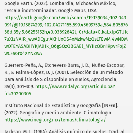
Google Earth. (2022). Lombardía, Michoacán México,
“Escala indeterminada”. Google Maps, USA.
https://earth.google.com/web/search/19.139034,-102.043
091/@19.13874299,-102.04271155,599.45699759a,584.805876
38d,35y,5.66255152h,40.03692642t,-0r/data=ClkaLxIpGTUIc
7uXIzNAIR_wwADCglnAKhUxOS4xMzkwMzQsLTEwMi4wNDM
wOTEYASABIiYKJAlHk_Q6gSQzQBGAEl_MYiIzQBn19pvrFoJZ
wCFa6ro4XYNZwA
Guerrero-Peña, A., Etchevers-Barra, J. D., Nuñez-Escobar,
R., & Palma-López, D. J. (2001). Selección de un método
para análisis de S disponible en suelos, Agrociencia,
35(3), 301-309.
https://www.redalyc.org/articulo.oa?
id=30200305
Instituto Nacional de Estadística y Geografía [INEGI].
(2022). Geografía y medio ambiente. Climatología.
https://www.inegi.org.mx/temas/climatologia/
Jackson, M. L. (1964). Análisis químico de suelos. Trad. al