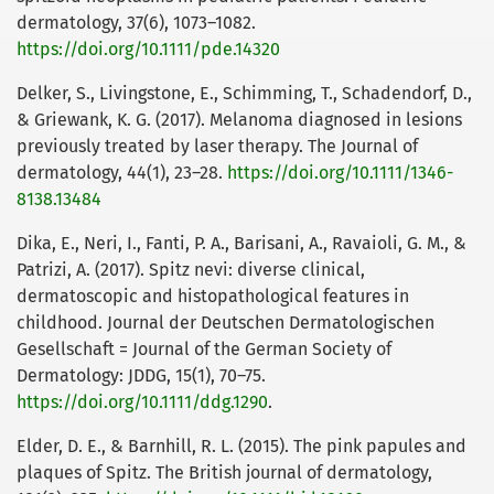
dermatology, 37(6), 1073–1082.
https://doi.org/10.1111/pde.14320
Delker, S., Livingstone, E., Schimming, T., Schadendorf, D.,
& Griewank, K. G. (2017). Melanoma diagnosed in lesions
previously treated by laser therapy. The Journal of
dermatology, 44(1), 23–28.
https://doi.org/10.1111/1346-
8138.13484
Dika, E., Neri, I., Fanti, P. A., Barisani, A., Ravaioli, G. M., &
Patrizi, A. (2017). Spitz nevi: diverse clinical,
dermatoscopic and histopathological features in
childhood. Journal der Deutschen Dermatologischen
Gesellschaft = Journal of the German Society of
Dermatology: JDDG, 15(1), 70–75.
https://doi.org/10.1111/ddg.1290
.
Elder, D. E., & Barnhill, R. L. (2015). The pink papules and
plaques of Spitz. The British journal of dermatology,