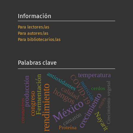
Información
Para lectores/as
Para autores/as
Para bibliotecarios/as
Palabras clave
antioxidantes
temperatura
COVID-19
Fermentación
producción
nutrición
Crecimiento vegetal
rendimiento
calidad
cerdos
hongos
congreso
crecimiento
estrés
México
coronavirus
Nayarit
camarón
Proteína