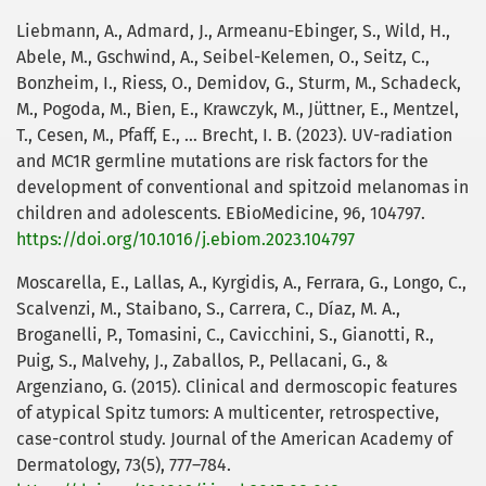
Liebmann, A., Admard, J., Armeanu-Ebinger, S., Wild, H.,
Abele, M., Gschwind, A., Seibel-Kelemen, O., Seitz, C.,
Bonzheim, I., Riess, O., Demidov, G., Sturm, M., Schadeck,
M., Pogoda, M., Bien, E., Krawczyk, M., Jüttner, E., Mentzel,
T., Cesen, M., Pfaff, E., … Brecht, I. B. (2023). UV-radiation
and MC1R germline mutations are risk factors for the
development of conventional and spitzoid melanomas in
children and adolescents. EBioMedicine, 96, 104797.
https://doi.org/10.1016/j.ebiom.2023.104797
Moscarella, E., Lallas, A., Kyrgidis, A., Ferrara, G., Longo, C.,
Scalvenzi, M., Staibano, S., Carrera, C., Díaz, M. A.,
Broganelli, P., Tomasini, C., Cavicchini, S., Gianotti, R.,
Puig, S., Malvehy, J., Zaballos, P., Pellacani, G., &
Argenziano, G. (2015). Clinical and dermoscopic features
of atypical Spitz tumors: A multicenter, retrospective,
case-control study. Journal of the American Academy of
Dermatology, 73(5), 777–784.