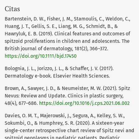
Citas
Bartenstein, D. W., Fisher, J. M., Stamoulis, C., Weldon, C.,
Huang, J. T., Gellis, S. E., Liang, M. G., Schmidt, B., &
Hawryluk, E. B. (2019). Clinical features and outcomes of
spitzoid proliferations in children and adolescents. The
British journal of dermatology, 181(2), 366–372.
https://doi.org/10.1111/bjd.17450
Bolognia, J. L., Jorizzo, J. L., & Schaffer, J. V. (2017).
Dermatology e-book. Elsevier Health Sciences.
Brown, A., Sawyer, J. D., & Neumeister, M. W. (2021). Spitz
Nevus: Review and Update. Clinics in plastic surgery,
48(4), 677–686.
https://doi.org/10.1016/j.cps.2021.06.002
Davies, O. M. T., Majerowski, J., Segura, A., Kelley, S. W.,
Sokumbi, O., & Humphrey, S. R. (2020). A sixteen-year
single-center retrospective chart review of Spitz nevi and
spitzoid neoplasms in pediatric patients. Pediatric