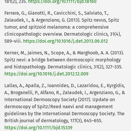
181(2), 235.
https://doi.org/10.1111/bjd.18160
Ferrara, G., Gianotti, R., Cavicchini, S., Salviato, T.,
Zalaudek, I., & Argenziano, G. (2013). Spitz nevus, Spitz
tumor, and spitzoid melanoma: a comprehensive
clinicopathologic overview. Dermatologic clinics, 31(4),
589–viii.
https://doi.org/10.1016/j.det.2013.06.012
Kerner, M., Jaimes, N., Scope, A., & Marghoob, A. A. (2013).
Spitz nevi: a bridge between dermoscopic morphology
and histopathology. Dermatologic clinics, 31(2), 327–335.
https://doi.org/10.1016/j.det.2012.12.009
Lallas, A., Apalla, Z., Ioannides, D., Lazaridou, E., Kyrgidis,
A., Broganelli, P., Alfano, R., Zalaudek, I., Argenziano, G., &
International Dermoscopy Society (2017). Update on
dermoscopy of Spitz/Reed naevi and management
guidelines by the International Dermoscopy Society. The
British journal of dermatology, 177(3), 645–655.
https://doi.org/10.1111/bjd.15339