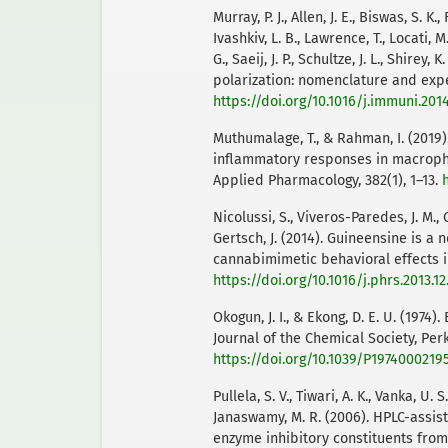
Murray, P. J., Allen, J. E., Biswas, S. K.
Ivashkiv, L. B., Lawrence, T., Locati, M
G., Saeij, J. P., Schultze, J. L., Shirey
polarization: nomenclature and exper
https://doi.org/10.1016/j.immuni.201
Muthumalage, T., & Rahman, I. (2019
inflammatory responses in macrophag
Applied Pharmacology, 382(1), 1–13.
Nicolussi, S., Viveros-Paredes, J. M., 
Gertsch, J. (2014). Guineensine is a
cannabimimetic behavioral effects i
https://doi.org/10.1016/j.phrs.2013.12
Okogun, J. I., & Ekong, D. E. U. (197
Journal of the Chemical Society, Perk
https://doi.org/10.1039/P1974000219
Pullela, S. V., Tiwari, A. K., Vanka, U. 
Janaswamy, M. R. (2006). HPLC-assis
enzyme inhibitory constituents from