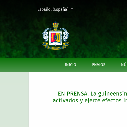
Cambiar el idioma. El actual es:
Español (España)
EN PRENSA. La guineensina aumenta la produc
INICIO
ENVÍOS
NÚ
EN PRENSA. La guineensin
activados y ejerce efectos