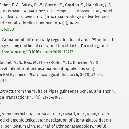
, Fisher, E. A., Gilroy, D. W., Goerdt, S., Gordon, S., Hamilton, J. A.,
., Mantovani, A., Martinez, F. O., Mege, J. L., Mosser, D. M., Natoli,
, K. A., Sica, A., & Wynn, T. A. (2014). Macrophage activation and
imental guidelines. Immunity, 41(1), 14–20.
4.06.008
). Cannabidiol differentially regulates basal and LPS-induced
es, lung epithelial cells, and fibroblasts. Toxicology and
https://doi.org/10.1016/j.taap.2019.114713
Gachet, M. S., Rau, M., Flores-Soto, M. E., Blunder, M., &
 novel inhibitor of endocannabinoid uptake showing
n BALB/c mice. Pharmacological Research, 80(1), 52–65.
.010
4). Extracts from the fruits of Piper guineense Schum. and Thonn.
in Transactions 1, 1(0), 2195–2198.
5
S., Vummenthula, A., Tatipaka, H. B., Dasari, K. R., Khan, I. A., &
ted chemobiological standardization of alpha-glucosidase-I
 Piper longum Linn. Journal of Ethnopharmacology, 108(3),