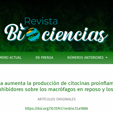
ción de citocinas proinflamatorias en macrófagos M1 activad
MERO ACTUAL
EN PRENSA
NÚMEROS ANTERIORES
a aumenta la producción de citocinas proinfla
 inhibidores sobre los macrófagos en reposo y l
ARTÍCULOS ORIGINALES
https://doi.org/10.15741/revbio.13.e1886