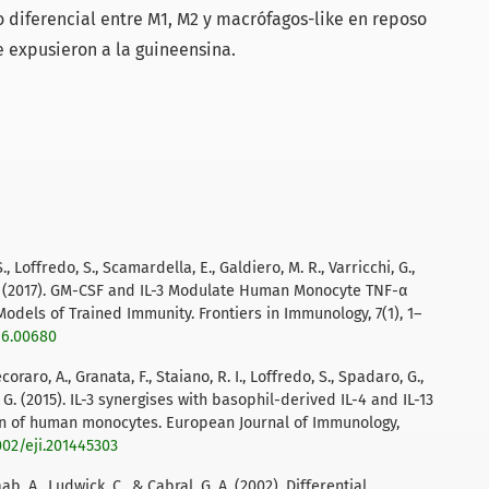
o diferencial entre M1, M2 y macrófagos-like en reposo
 expusieron a la guineensina.
., Loffredo, S., Scamardella, E., Galdiero, M. R., Varricchi, G.,
, G. (2017). GM-CSF and IL-3 Modulate Human Monocyte TNF-α
odels of Trained Immunity. Frontiers in Immunology, 7(1), 1–
16.00680
ecoraro, A., Granata, F., Staiano, R. I., Loffredo, S., Spadaro, G.,
, G. (2015). IL-3 synergises with basophil-derived IL-4 and IL-13
ion of human monocytes. European Journal of Immunology,
1002/eji.201445303
aab, A., Ludwick, C., & Cabral, G. A. (2002). Differential