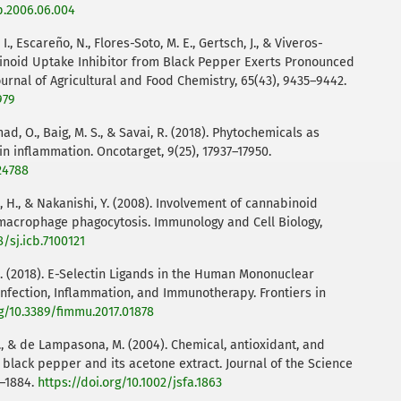
ep.2006.06.004
, Escareño, N., Flores-Soto, M. E., Gertsch, J., & Viveros-
binoid Uptake Inhibitor from Black Pepper Exerts Pronounced
ournal of Agricultural and Food Chemistry, 65(43), 9435–9442.
979
ad, O., Baig, M. S., & Savai, R. (2018). Phytochemicals as
 inflammation. Oncotarget, 9(25), 17937–17950.
24788
a, H., & Nakanishi, Y. (2008). Involvement of cannabinoid
macrophage phagocytosis. Immunology and Cell Biology,
8/sj.icb.7100121
n, R. (2018). E-Selectin Ligands in the Human Mononuclear
Infection, Inflammation, and Immunotherapy. Frontiers in
rg/10.3389/fimmu.2017.01878
 A., & de Lampasona, M. (2004). Chemical, antioxidant, and
 of black pepper and its acetone extract. Journal of the Science
8–1884.
https://doi.org/10.1002/jsfa.1863