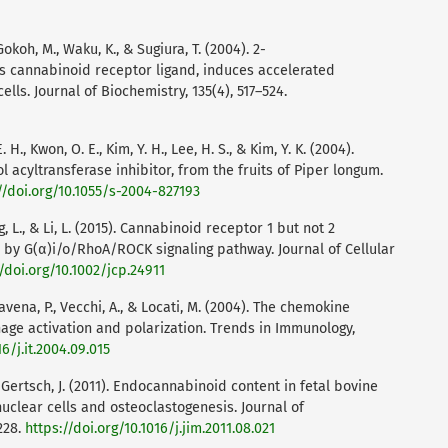
Gokoh, M., Waku, K., & Sugiura, T. (2004). 2-
s cannabinoid receptor ligand, induces accelerated
lls. Journal of Biochemistry, 135(4), 517–524.
E. H., Kwon, O. E., Kim, Y. H., Lee, H. S., & Kim, Y. K. (2004).
l acyltransferase inhibitor, from the fruits of Piper longum.
//doi.org/10.1055/s-2004-827193
ang, L., & Li, L. (2015). Cannabinoid receptor 1 but not 2
y G(α)i/o/RhoA/ROCK signaling pathway. Journal of Cellular
//doi.org/10.1002/jcp.24911
llavena, P., Vecchi, A., & Locati, M. (2004). The chemokine
ge activation and polarization. Trends in Immunology,
16/j.it.2004.09.015
, & Gertsch, J. (2011). Endocannabinoid content in fetal bovine
clear cells and osteoclastogenesis. Journal of
228.
https://doi.org/10.1016/j.jim.2011.08.021