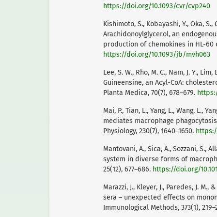
https://doi.org/10.1093/cvr/cvp240
Kishimoto, S., Kobayashi, Y., Oka, S., 
Arachidonoylglycerol, an endogenou
production of chemokines in HL-60 ce
https://doi.org/10.1093/jb/mvh063
Lee, S. W., Rho, M. C., Nam, J. Y., Lim, 
Guineensine, an Acyl-CoA: cholestero
Planta Medica, 70(7), 678–679.
https:
Mai, P., Tian, L., Yang, L., Wang, L., Y
mediates macrophage phagocytosis b
Physiology, 230(7), 1640–1650.
https:
Mantovani, A., Sica, A., Sozzani, S., A
system in diverse forms of macropha
25(12), 677–686.
https://doi.org/10.10
Marazzi, J., Kleyer, J., Paredes, J. M.
sera – unexpected effects on mononu
Immunological Methods, 373(1), 219–