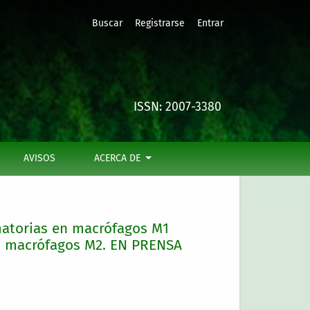
Buscar
Registrarse
Entrar
os y ejerce efectos inhibidores sobre los macrófagos en rep
ISSN: 2007-3380
AVISOS
ACERCA DE
matorias en macrófagos M1
os macrófagos M2. EN PRENSA