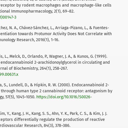
 receptor by rodent macrophages and macrophage-like cells
national Immunopharmacology, 2(1), 69–82.
1)00147-3
ez, N. A., Chávez-Sánchez, L., Arriaga-Pizano, L., & Fuentes-
rentiation towards Protumor Activity Does Not Correlate with
unology Research, 2016(1), 1–16.
6
s, L., Melck, D., Orlando, P., Wagner, J. A., & Kunos, G. (1999).
e endocannabinoid 2-arachidonoylglycerol in circulating and
al of Biochemistry, 264(1), 258–267.
999.00631.x
la, S., Lundell, D., & Hipkin, R. W. (2000). Endocannabinoid 2-
ist through human type 2 cannabinoid receptor: antagonism by
, 57(5), 1045–1050.
https://doi.org/10.1016/S0026-
im, Y., Kang, J. H., Kang, S. S., Ahn, Y. K., Park, C. S., & Kim, J. J.
eptors differentially regulate the production of reactive
diovascular Research, 84(3), 378–386.