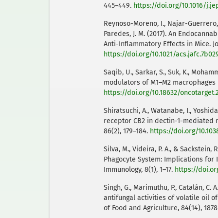
445–449.
https://doi.org/10.1016/j.j
Reynoso-Moreno, I., Najar-Guerrero, I.
Paredes, J. M. (2017). An Endocanna
Anti-Inflammatory Effects in Mice. J
https://doi.org/10.1021/acs.jafc.7b02
Saqib, U., Sarkar, S., Suk, K., Mohamm
modulators of M1–M2 macrophages in
https://doi.org/10.18632/oncotarget.
Shiratsuchi, A., Watanabe, I., Yoshid
receptor CB2 in dectin-1-mediated 
86(2), 179–184.
https://doi.org/10.103
Silva, M., Videira, P. A., & Sackstei
Phagocyte System: Implications for 
Immunology, 8(1), 1–17.
https://doi.o
Singh, G., Marimuthu, P., Catalán, C.
antifungal activities of volatile oil
of Food and Agriculture, 84(14), 187