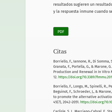
resultados sugieren un resultad
y la respuesta inmune cuando se
PDF
Citas
Borriello, F., Iannone, R., Di Somma, S
Granata, F., Portella, G., & Marone
Production and Renewal in In Vitro M
12.
https://doi.org/10.3389/fimmu.20
Borriello, F., Longo, M., Spinelli, R., P
Beguinot, F., Schroeder, J., & Marone
to promote the alternative activat
45(7), 2042–2051.
https://doi.org/10.
Carlisle, S. J., Marciano-Cabral, F., St