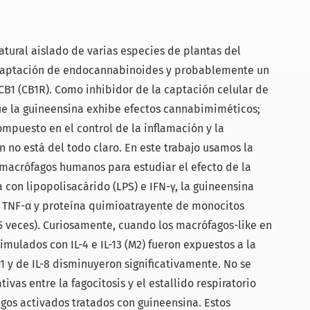
tural aislado de varias especies de plantas del
 captación de endocannabinoides y probablemente un
CB1 (CB1R). Como inhibidor de la captación celular de
ue la guineensina exhibe efectos cannabimiméticos;
ompuesto en el control de la inflamación y la
 no está del todo claro. En este trabajo usamos la
s macrófagos humanos para estudiar el efecto de la
con lipopolisacárido (LPS) e IFN-γ, la guineensina
, TNF-α y proteína quimioatrayente de monocitos
,5 veces). Curiosamente, cuando los macrófagos-like en
imulados con IL-4 e IL-13 (M2) fueron expuestos a la
1 y de IL-8 disminuyeron significativamente. No se
tivas entre la fagocitosis y el estallido respiratorio
os activados tratados con guineensina. Estos