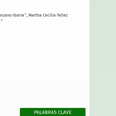
+
orzano Ibarra
Martha Cecilia Tellez
+
o
PALABRAS CLAVE