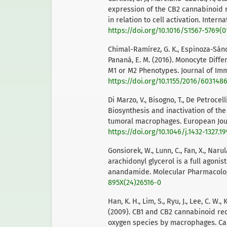
expression of the CB2 cannabinoid
in relation to cell activation. Inter
https://doi.org/10.1016/S1567-5769(0
Chimal-Ramírez, G. K., Espinoza-Sánch
Pananá, E. M. (2016). Monocyte Diffe
M1 or M2 Phenotypes. Journal of Imm
https://doi.org/10.1155/2016/603148
Di Marzo, V., Bisogno, T., De Petrocelli
Biosynthesis and inactivation of th
tumoral macrophages. European Journ
https://doi.org/10.1046/j.1432-1327.1
Gonsiorek, W., Lunn, C., Fan, X., Naru
arachidonyl glycerol is a full agon
anandamide. Molecular Pharmacology
895X(24)26516-0
Han, K. H., Lim, S., Ryu, J., Lee, C. W., K
(2009). CB1 and CB2 cannabinoid rec
oxygen species by macrophages. Car