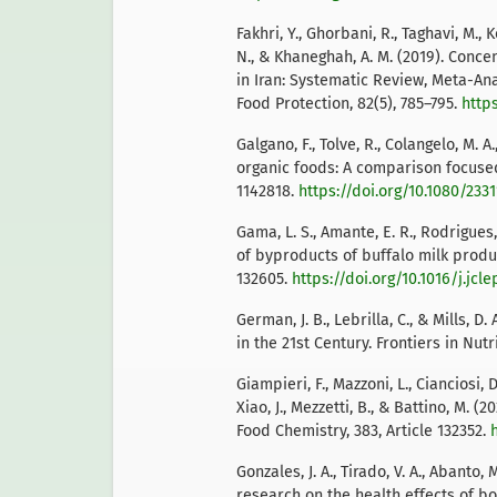
Fakhri, Y., Ghorbani, R., Taghavi, M., 
N., & Khaneghah, A. M. (2019). Conc
in Iran: Systematic Review, Meta-Ana
Food Protection, 82(5), 785–795.
http
Galgano, F., Tolve, R., Colangelo, M. A
organic foods: A comparison focused
1142818.
https://doi.org/10.1080/233
Gama, L. S., Amante, E. R., Rodrigues,
of byproducts of buffalo milk produc
132605.
https://doi.org/10.1016/j.jcl
German, J. B., Lebrilla, C., & Mills, 
in the 21st Century. Frontiers in Nutr
Giampieri, F., Mazzoni, L., Cianciosi, D
Xiao, J., Mezzetti, B., & Battino, M. 
Food Chemistry, 383, Article 132352.
Gonzales, J. A., Tirado, V. A., Abanto,
research on the health effects of bo