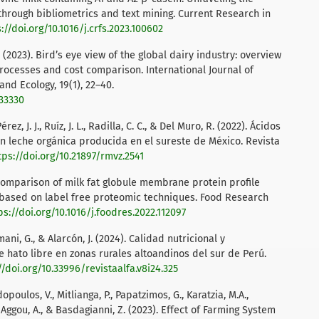
through bibliometrics and text mining. Current Research in
://doi.org/10.1016/j.crfs.2023.100602
K. (2023). Bird’s eye view of the global dairy industry: overview
processes and cost comparison. International Journal of
nd Ecology, 19(1), 22–40.
133330
érez, J. J., Ruíz, J. L., Radilla, C. C., & Del Muro, R. (2022). Ácidos
en leche orgánica producida en el sureste de México. Revista
tps://doi.org/10.21897/rmvz.2541
). Comparison of milk fat globule membrane protein profile
based on label free proteomic techniques. Food Research
ps://doi.org/10.1016/j.foodres.2022.112097
mani, G., & Alarcón, J. (2024). Calidad nutricional y
e hato libre en zonas rurales altoandinos del sur de Perú.
//doi.org/10.33996/revistaalfa.v8i24.325
poulos, V., Mitlianga, P., Papatzimos, G., Karatzia, M.A.,
E., Aggou, A., & Basdagianni, Z. (2023). Effect of Farming System