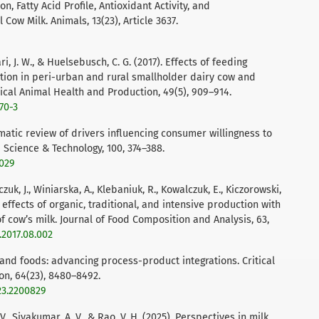
 Fatty Acid Profile, Antioxidant Activity, and
Cow Milk. Animals, 13(23), Article 3637.
i, J. W., & Huelsebusch, C. G. (2017). Effects of feeding
tion in peri-urban and rural smallholder dairy cow and
ical Animal Health and Production, 49(5), 909–914.
70-3
tematic review of drivers influencing consumer willingness to
 Science & Technology, 100, 374–388.
.029
uk, J., Winiarska, A., Klebaniuk, R., Kowalczuk, E., Kiczorowski,
 effects of organic, traditional, and intensive production with
of cow’s milk. Journal of Food Composition and Analysis, 63,
a.2017.08.002
e and foods: advancing process-product integrations. Critical
on, 64(23), 8480–8492.
23.2200829
. V., Sivakumar, A. V., & Rao, V. H. (2025). Perspectives in milk