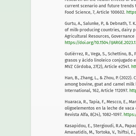
current scenario and future trends 
Food Science, 7, Article 100602.
https
Gurtu, A., Salunke, P., & Debnath, T. 
of milk-producing countries, dairy 
Agricultural Resources, Governance a
https://doi.org/10.1504/IJARGE.2023.
Gutiérrez, R., Vega, S., Schettino, B., P
grasos y ácido linoleico conjugado 
MVZ Córdoba, 27(2), Article e2541.
ht
Han, B., Zhang, L., & Zhou, P. (2022
among bovine, goat and camel milk 
International, 162, Article 112097.
htt
Huaraca, R., Tapia, F., Mescco, E., Ma
oligoelementos en la leche de vaca 
Revista Alfa, 8(24), 1082–1097.
https:
Kasapidou, E., Stergioudi, R.A., Papado
Amanatidis, M., Tortoka, V., Tsiftsi, 