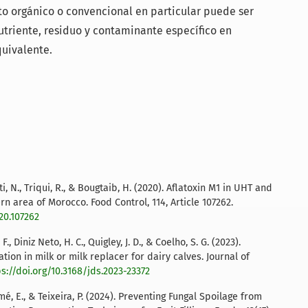
to orgánico o convencional en particular puede ser
 nutriente, residuo y contaminante específico en
uivalente.
i, N., Triqui, R., & Bougtaib, H. (2020). Aflatoxin M1 in UHT and
 area of Morocco. Food Control, 114, Article 107262.
20.107262
 F., Diniz Neto, H. C., Quigley, J. D., & Coelho, S. G. (2023).
ation in milk or milk replacer for dairy calves. Journal of
ps://doi.org/10.3168/jds.2023-23372
omé, E., & Teixeira, P. (2024). Preventing Fungal Spoilage from