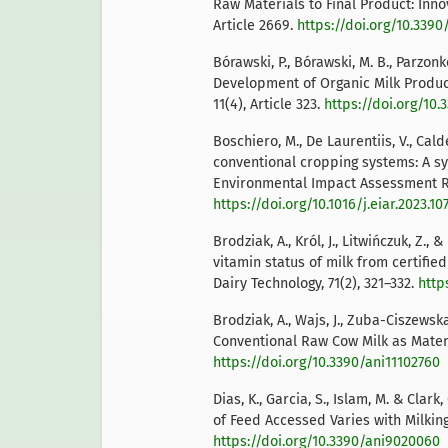
Raw Materials to Final Product: Innov
Article 2669.
https://doi.org/10.339
Bórawski, P., Bórawski, M. B., Parzonko,
Development of Organic Milk Product
11(4), Article 323.
https://doi.org/10.
Boschiero, M., De Laurentiis, V., Cald
conventional cropping systems: A sy
Environmental Impact Assessment Rev
https://doi.org/10.1016/j.eiar.2023.10
Brodziak, A., Król, J., Litwińczuk, Z.,
vitamin status of milk from certifie
Dairy Technology, 71(2), 321–332.
http
Brodziak, A., Wajs, J., Zuba-Ciszewska,
Conventional Raw Cow Milk as Materia
https://doi.org/10.3390/ani11102760
Dias, K., Garcia, S., Islam, M. & Clar
of Feed Accessed Varies with Milking
https://doi.org/10.3390/ani9020060