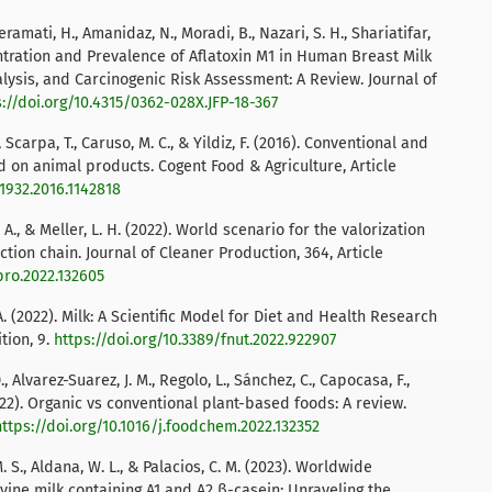
Keramati, H., Amanidaz, N., Moradi, B., Nazari, S. H., Shariatifar,
entration and Prevalence of Aflatoxin M1 in Human Breast Milk
lysis, and Carcinogenic Risk Assessment: A Review. Journal of
s://doi.org/10.4315/0362-028X.JFP-18-367
., Scarpa, T., Caruso, M. C., & Yildiz, F. (2016). Conventional and
 on animal products. Cogent Food & Agriculture, Article
11932.2016.1142818
 A., & Meller, L. H. (2022). World scenario for the valorization
tion chain. Journal of Cleaner Production, 364, Article
epro.2022.132605
D. A. (2022). Milk: A Scientific Model for Diet and Health Research
ition, 9.
https://doi.org/10.3389/fnut.2022.922907
., Alvarez-Suarez, J. M., Regolo, L., Sánchez, C., Capocasa, F.,
(2022). Organic vs conventional plant-based foods: A review.
https://doi.org/10.1016/j.foodchem.2022.132352
 M. S., Aldana, W. L., & Palacios, C. M. (2023). Worldwide
vine milk containing A1 and A2 β-casein: Unraveling the