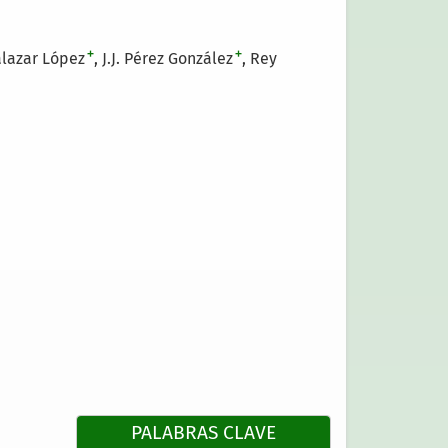
+
+
alazar López
J.J. Pérez González
Rey
PALABRAS CLAVE