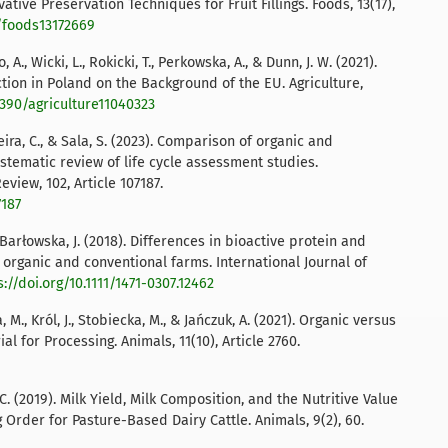
ative Preservation Techniques for Fruit Fillings. Foods, 13(17),
0/foods13172669
 A., Wicki, L., Rokicki, T., Perkowska, A., & Dunn, J. W. (2021).
ion in Poland on the Background of the EU. Agriculture,
3390/agriculture11040323
eira, C., & Sala, S. (2023). Comparison of organic and
stematic review of life cycle assessment studies.
iew, 102, Article 107187.
7187
 & Barłowska, J. (2018). Differences in bioactive protein and
d organic and conventional farms. International Journal of
s://doi.org/10.1111/1471-0307.12462
 M., Król, J., Stobiecka, M., & Jańczuk, A. (2021). Organic versus
l for Processing. Animals, 11(10), Article 2760.
k, C. (2019). Milk Yield, Milk Composition, and the Nutritive Value
 Order for Pasture-Based Dairy Cattle. Animals, 9(2), 60.