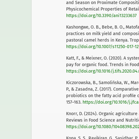
and Season on Proximate Composition,
Physicochemical Properties of Retail 
https://doi.org/10.3390/ani13233637
Kashongwe, O. B., Bebe, B. O., Matofar
practices on milk yield and composi
pastoral camel herds in Kenya. Trop
https://doi.org/10.1007/s11250-017-12
Katt, F., & Meixner, O. (2020). A sys
pay for organic food. Trends in Food
https://doi.org/10.1016/j.tifs.2020.04
Kiczorowska, B., Samolińska, W., Marcz
P., & Zasadna, Z. (2017). Comparative
probiotics on the fatty acid profile 
157–163.
https://doi.org/10.1016/j.jfc
Knorr, D. (2024). Organic agricultur
Reviews in Food Science and Nutriti
https://doi.org/10.1080/10408398.20
Kona, S. S., Ravikiran, G., Sasidhar, P