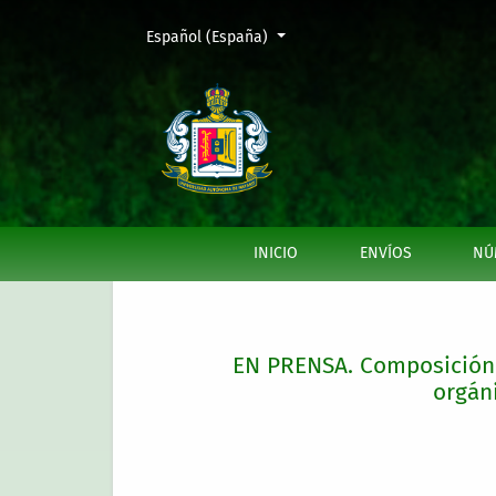
Cambiar el idioma. El actual es:
Español (España)
EN PRENSA. Composición y contenido de aflat
INICIO
ENVÍOS
NÚ
EN PRENSA. Composición y
orgán