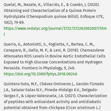
Quelal, M., Nazate, K., Villacrés, E., & Cuarán, J. (2020).
Obtaining and Characterization of a Quinoa Protein
Hydrolyzate (Chenopodium quinoa Willd). Enfoque UTE,
10(2), 79-89.
https://www.redalyc.org/journal/5722/572262062007/htm
l
Querio, G., Antoniotti, S., Foglietta, F., Bertea, C. M.,
Canaparo, R., Gallo, M. P., & Levi, R. (2018). Chamazulene
Attenuates ROS Levels in Bovine Aortic Endothelial Cells
Exposed to High Glucose Concentrations and Hydrogen
Peroxide. Frontiers in Physiology, 9, 246.
https://doi.org/10.3389/fphys.2018.00246
Quintero-Soto, M.F., Chávez-Ontiveros J., Garzón-Tiznado
J.A., Salazar-Salas N.Y., Pineda-Hidalgo K.V., Delgado-
Vargas F., & López-Valenzuela, J.A. (2021). Characterization
of peptides with antioxidant activity and antidiabetic
potential obtained from chickpea (Cicer arietinum L.)