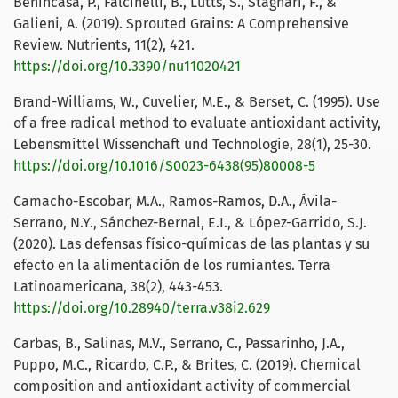
Benincasa, P., Falcinelli, B., Lutts, S., Stagnari, F., &
Galieni, A. (2019). Sprouted Grains: A Comprehensive
Review. Nutrients, 11(2), 421.
https://doi.org/10.3390/nu11020421
Brand-Williams, W., Cuvelier, M.E., & Berset, C. (1995). Use
of a free radical method to evaluate antioxidant activity,
Lebensmittel Wissenchaft und Technologie, 28(1), 25-30.
https://doi.org/10.1016/S0023-6438(95)80008-5
Camacho-Escobar, M.A., Ramos-Ramos, D.A., Ávila-
Serrano, N.Y., Sánchez-Bernal, E.I., & López-Garrido, S.J.
(2020). Las defensas físico-químicas de las plantas y su
efecto en la alimentación de los rumiantes. Terra
Latinoamericana, 38(2), 443-453.
https://doi.org/10.28940/terra.v38i2.629
Carbas, B., Salinas, M.V., Serrano, C., Passarinho, J.A.,
Puppo, M.C., Ricardo, C.P., & Brites, C. (2019). Chemical
composition and antioxidant activity of commercial