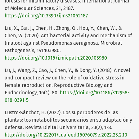
forests for inflammatory diseases. International Journal
of Molecular Sciences, 21, 2187.
https://doi.org/10.3390/ijms21062187
Liu, X., Cai, J., Chen, H., Zhong, Q., Hou, Y., Chen, W., &
Chen, W. (2020). Antibacterial activity and mechanism of
linalool against Pseudomonas aeruginosa. Microbial
Pathogenesis, 141,103980.
https://doi.org/10.1016/j.micpath.2020.103980
Lu, J., Wang, Z., Cao, J., Chen, Y., & Dong, Y. (2018). A novel
and compact review on the role of oxidative stress in
female reproduction. Reproductive Biology and
Endocrinology, 16(1), 80.
https://doi.org/10.1186/s12958-
018-0391-5
Lustre-Sánchez, H. (2022). Los superpoderes de las
plantas: los metabolitos secundarios en su adaptación y
defensa. Revista Digital Universitaria, 23(2), 1-8.
http://doi.org/10.22201/cuaieed.16076079e.2022.23.2.10