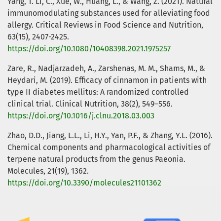
Yang, T. Li, C., Xue, W., Huang, L., & Wang, Z. (2021). Natural
immunomodulating substances used for alleviating food
allergy. Critical Reviews in Food Science and Nutrition,
63(15), 2407-2425.
https://doi.org/10.1080/10408398.2021.1975257
Zare, R., Nadjarzadeh, A., Zarshenas, M. M., Shams, M., &
Heydari, M. (2019). Efficacy of cinnamon in patients with
type II diabetes mellitus: A randomized controlled
clinical trial. Clinical Nutrition, 38(2), 549–556.
https://doi.org/10.1016/j.clnu.2018.03.003
Zhao, D.D., Jiang, L.L., Li, H.Y., Yan, P.F., & Zhang, Y.L. (2016).
Chemical components and pharmacological activities of
terpene natural products from the genus Paeonia.
Molecules, 21(19), 1362.
https://doi.org/10.3390/molecules21101362