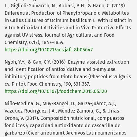
L., Giglioli-Guivarc’h, N., Abbasi, B.H., & Hano, C. (2019).
Differential Production of Phenylpropanoid Metabolites
in Callus Cultures of Ocimum basilicum L. With Distinct in
Vitro Antioxidant Activities and in Vivo Protective Effects
against UV stress. Journal of Agricultural and Food
Chemistry, 67(7), 1847–1859.
https://doi.org/10.1021/acs.jafc.8b05647
Ngoh, Y.Y., & Gan, C.Y. (2016). Enzyme-assisted extraction
and identification of antioxidative and α-amylase
inhibitory peptides from Pinto beans (Phaseolus vulgaris
cv. Pinto). Food Chemistry, 190, 331-337.
https://doi.org/10.1016/j.foodchem.2015.05.120
Niño-Medina, G., Muy-Rangel, D., Garza-Juárez, A.J.,
Vázquez-Rodríguez, J.A., Méndez-Zamora, G., & Urías-
Orona, V. (2017). Composición nutricional, compuestos
fenólicos y capacidad antioxidante de cascarilla de
garbanzo (Cicer arietinum). Archivos Latinoamericanos