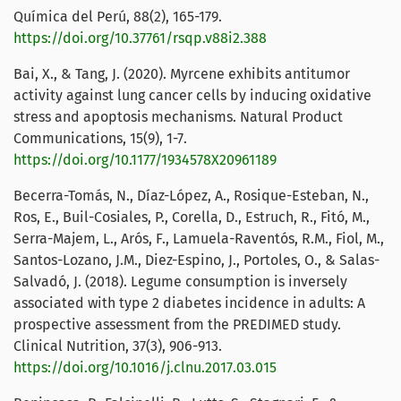
Química del Perú, 88(2), 165-179.
https://doi.org/10.37761/rsqp.v88i2.388
Bai, X., & Tang, J. (2020). Myrcene exhibits antitumor
activity against lung cancer cells by inducing oxidative
stress and apoptosis mechanisms. Natural Product
Communications, 15(9), 1-7.
https://doi.org/10.1177/1934578X20961189
Becerra-Tomás, N., Díaz-López, A., Rosique-Esteban, N.,
Ros, E., Buil-Cosiales, P., Corella, D., Estruch, R., Fitó, M.,
Serra-Majem, L., Arós, F., Lamuela-Raventós, R.M., Fiol, M.,
Santos-Lozano, J.M., Diez-Espino, J., Portoles, O., & Salas-
Salvadó, J. (2018). Legume consumption is inversely
associated with type 2 diabetes incidence in adults: A
prospective assessment from the PREDIMED study.
Clinical Nutrition, 37(3), 906-913.
https://doi.org/10.1016/j.clnu.2017.03.015