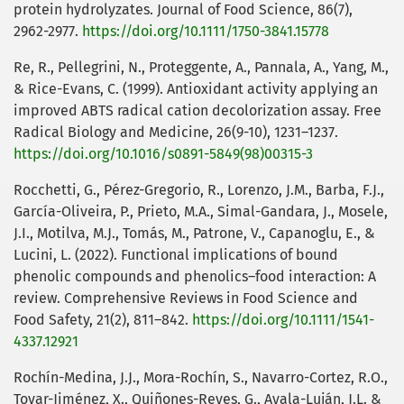
protein hydrolyzates. Journal of Food Science, 86(7),
2962-2977.
https://doi.org/10.1111/1750-3841.15778
Re, R., Pellegrini, N., Proteggente, A., Pannala, A., Yang, M.,
& Rice-Evans, C. (1999). Antioxidant activity applying an
improved ABTS radical cation decolorization assay. Free
Radical Biology and Medicine, 26(9-10), 1231–1237.
https://doi.org/10.1016/s0891-5849(98)00315-3
Rocchetti, G., Pérez-Gregorio, R., Lorenzo, J.M., Barba, F.J.,
García-Oliveira, P., Prieto, M.A., Simal-Gandara, J., Mosele,
J.I., Motilva, M.J., Tomás, M., Patrone, V., Capanoglu, E., &
Lucini, L. (2022). Functional implications of bound
phenolic compounds and phenolics–food interaction: A
review. Comprehensive Reviews in Food Science and
Food Safety, 21(2), 811–842.
https://doi.org/10.1111/1541-
4337.12921
Rochín-Medina, J.J., Mora-Rochín, S., Navarro-Cortez, R.O.,
Tovar-Jiménez, X., Quiñones-Reyes, G., Ayala-Luján, J.L. &