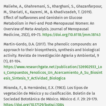
Maliehe, A., Ghahremani, S., Kharghani, S., Ghazanfarpour,
M., Shariati, K., Kazemi, M., & Khadivzadeh, T. (2019).
Effect of Isoflavones and Genistein on Glucose
Metabolism in Peri-and Post-Menopausal Women: An
Overview of Meta-Analysis. Journal of Menopausal
Medicine, 25(2), 69–73.
https://doi.org/10.6118/jmm.18143
Martin-Gordo, D.A. (2017). The phenolic compounds: an
approach to their biosynthesis, synthesis and biological
activity. Revista de Investigación Agraria y Ambiental, 9
(1), 81-104.
https://www.researchgate.net/publication/326902933_Lo
s_Compuestos_Fenolicos_Un_Acercamiento_A_Su_Biosint
esis_Sintesis_Y_Actividad_Biologica
Miranda, F., & Hernández, E.X. (1963). Los tipos de
vegetación de México y su clasificación. Boletin de la
Sociedad Bototánica de México. México d. F. 29: 29-179.
https://doi.org/10.17129/botsci.1084