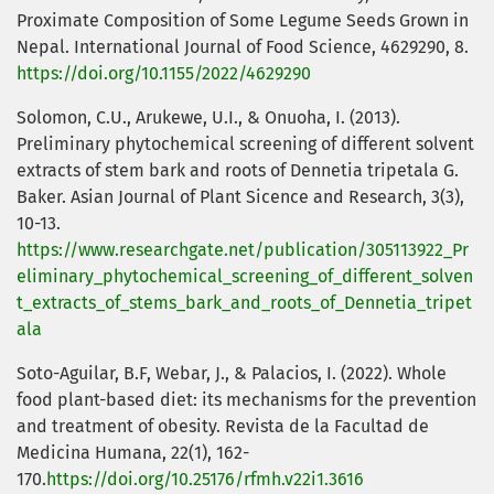
Proximate Composition of Some Legume Seeds Grown in
Nepal. International Journal of Food Science, 4629290, 8.
https://doi.org/10.1155/2022/4629290
Solomon, C.U., Arukewe, U.I., & Onuoha, I. (2013).
Preliminary phytochemical screening of different solvent
extracts of stem bark and roots of Dennetia tripetala G.
Baker. Asian Journal of Plant Sicence and Research, 3(3),
10-13.
https://www.researchgate.net/publication/305113922_Pr
eliminary_phytochemical_screening_of_different_solven
t_extracts_of_stems_bark_and_roots_of_Dennetia_tripet
ala
Soto-Aguilar, B.F, Webar, J., & Palacios, I. (2022). Whole
food plant-based diet: its mechanisms for the prevention
and treatment of obesity. Revista de la Facultad de
Medicina Humana, 22(1), 162-
170.
https://doi.org/10.25176/rfmh.v22i1.3616