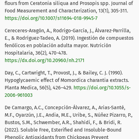
flours from Ceratonia siliqua and Prosopis spp. Journal of
Food Measurement and Characterization, 13(1), 305-311.
https://doi.org/10.1007/s11694-018-9945-7
Cereceres-Aragón, A., Rodrigo-García, J., Álvarez-Parrilla,
E., & Rodríguez-Tadeo, A. (2019). Ingestión de compuestos
fenólicos en población adulta mayor. Nutrición
Hospitalaria, 36(2), 470-478.
https://dx.doi.org/10.20960/nh.2171
Day, C., Cartwright, T., Provost, J., & Bailey, C. J. (1990).
Hypoglycaemic effect of Momordica charantia extracts.
Planta Medica, 56(5), 426–429.
https://doi.org/10.1055/s-
2006-961003
De Camargo, A.C., Concepción-Álvarez, A., Arias-Santé,
M.F., Oyarzún, J.E., Andia, M.E., Uribe, S., Núñez Pizarro, P.,
Bustos, S.M., Schwember, A.R., Shahidi, F., & Bridi, R.
(2022). Soluble Free, Esterified and Insoluble-Bound
Phenolic Antioxidants from Chickpeas Prevent