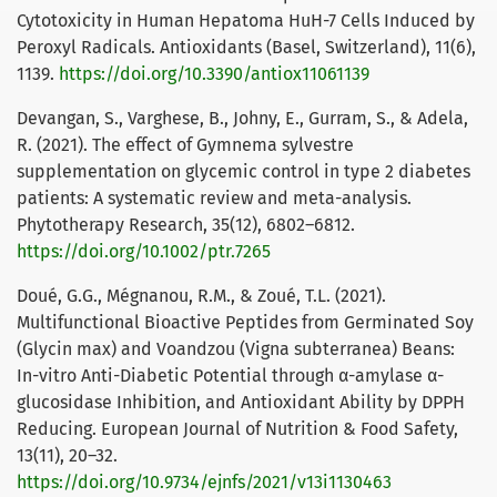
Cytotoxicity in Human Hepatoma HuH-7 Cells Induced by
Peroxyl Radicals. Antioxidants (Basel, Switzerland), 11(6),
1139.
https://doi.org/10.3390/antiox11061139
Devangan, S., Varghese, B., Johny, E., Gurram, S., & Adela,
R. (2021). The effect of Gymnema sylvestre
supplementation on glycemic control in type 2 diabetes
patients: A systematic review and meta-analysis.
Phytotherapy Research, 35(12), 6802–6812.
https://doi.org/10.1002/ptr.7265
Doué, G.G., Mégnanou, R.M., & Zoué, T.L. (2021).
Multifunctional Bioactive Peptides from Germinated Soy
(Glycin max) and Voandzou (Vigna subterranea) Beans:
In-vitro Anti-Diabetic Potential through α-amylase α-
glucosidase Inhibition, and Antioxidant Ability by DPPH
Reducing. European Journal of Nutrition & Food Safety,
13(11), 20–32.
https://doi.org/10.9734/ejnfs/2021/v13i1130463