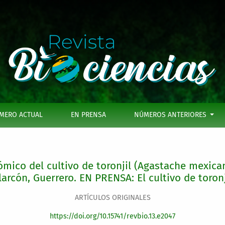
de toronjil (Agastache mexicana subespecie mexicana) en Ta
MERO ACTUAL
EN PRENSA
NÚMEROS ANTERIORES
mico del cultivo de toronjil (Agastache mexic
arcón, Guerrero. EN PRENSA: El cultivo de toron
ARTÍCULOS ORIGINALES
https://doi.org/10.15741/revbio.13.e2047