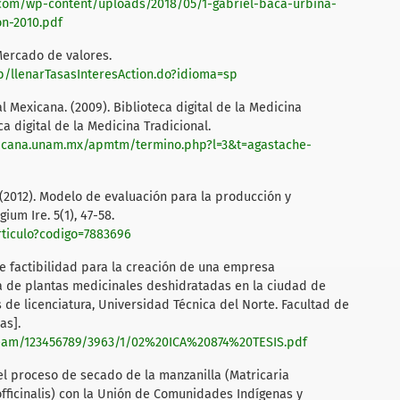
.com/wp-content/uploads/2018/05/1-gabriel-baca-urbina-
on-2010.pdf
Mercado de valores.
b/llenarTasasInteresAction.do?idioma=sp
l Mexicana. (2009). Biblioteca digital de la Medicina
ca digital de la Medicina Tradicional.
xicana.unam.mx/apmtm/termino.php?l=3&t=agastache-
N. (2012). Modelo de evaluación para la producción y
ium Ire. 5(1), 47-58.
articulo?codigo=7883696
 de factibilidad para la creación de una empresa
ra de plantas medicinales deshidratadas en la ciudad de
 de licenciatura, Universidad Técnica del Norte. Facultad de
as].
stream/123456789/3963/1/02%20ICA%20874%20TESIS.pdf
el proceso de secado de la manzanilla (Matricaria
officinalis) con la Unión de Comunidades Indígenas y