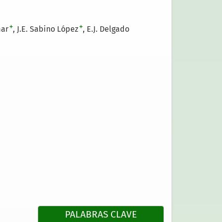
+
+
mar
J.E. Sabino López
E.J. Delgado
PALABRAS CLAVE