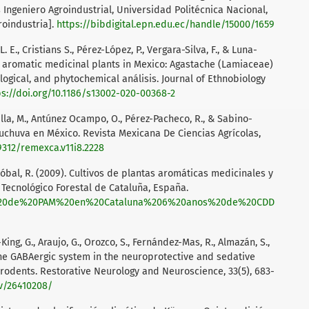
Ingeniero Agroindustrial, Universidad Politécnica Nacional,
roindustria].
https://bibdigital.epn.edu.ec/handle/15000/1659
L. E., Cristians S., Pérez-López, P., Vergara-Silva, F., & Luna-
f aromatic medicinal plants in Mexico: Agastache (Lamiaceae)
ogical, and phytochemical análisis. Journal of Ethnobiology
ps://doi.org/10.1186/s13002-020-00368-2
lla, M., Antúnez Ocampo, O., Pérez-Pacheco, R., & Sabino-
a uchuva en México. Revista Mexicana De Ciencias Agrícolas,
29312/remexca.v11i8.2228
istóbal, R. (2009). Cultivos de plantas aromáticas medicinales y
Tecnológico Forestal de Cataluña, España.
tivo%20de%20PAM%20en%20Cataluna%206%20anos%20de%20CDD
King, G., Araujo, G., Orozco, S., Fernández-Mas, R., Almazán, S.,
 the GABAergic system in the neuroprotective and sedative
 rodents. Restorative Neurology and Neuroscience, 33(5), 683-
ov/26410208/