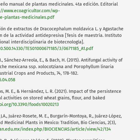
ueño manual de plantas medicinales. 4ta edición. Editorial
://www.ecoagricultor.com/wp-
e-plantas-medicinales.pdf
cción de extractos de Dracocephalum moldavica L. y Agastache
 de la actividad antidepresiva [Tesis de maestría. Instituto
onal interdisciplinaria de biotecnología].
20.500.14330/TES01000671185/3/0671185_A1.pdf
H., Sánchez-Arreola, E., & Bach, H. (2015). Antifungal activity of
ache mexicana ssp. xolocotziana and Porophyllum linaria
strial Crops and Products, 74, 178-182.
5.04.058
os, M. E., & Hernández, L. R. (2021). Impact of the persistence
al activities on stored wheat grains, flour, and baked
doi.org/10.3390/foods10020213
, J.A., Juárez-Rosete, M. E., Burgarín-Montoya, R., Juárez-López,
d Medicinal Plants in Mexico: Tradition, Bio Ciencias, 2(3),
.uan.edu.mx/index.php/BIOCIENCIAS/article/view/42/134