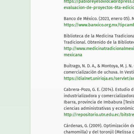
https://pabloreyesoviol.wordpress
evaluacion-de-proyectos-6ta-edici
Banco de México. (2023, enero 05). 
https://www.banxico.org.mx/tipcam
Biblioteca de la Medicina Tradiciona
Tradicional. Obtenido de la Bibliote
http://www.medicinatradicionalme
mexicana
Buitrago, N. D. A., & Montoya, M. J. 
comercialización de uchuva. In Vestig
https://dialnet.unirioja.es/servlet/
Cabrera-Pozo, G. E. (2014). Estudio
industrializadora y comercializado
Ibarra, provincia de Imbabura [Tesis
ciencias administrativas y económic
http://repositorio.utn.edu.ec/bit
Cárdenas, G. (2009). Optimización d
chamomilla) y del toronjil (Melissa 