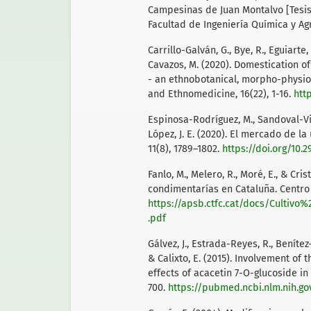
Campesinas de Juan Montalvo [Tesis 
Facultad de Ingeniería Química y Ag
Carrillo-Galván, G., Bye, R., Eguiarte, 
Cavazos, M. (2020). Domestication o
- an ethnobotanical, morpho-physiol
and Ethnomedicine, 16(22), 1-16.
htt
Espinosa-Rodríguez, M., Sandoval-Vi
López, J. E. (2020). El mercado de l
11(8), 1789–1802.
https://doi.org/10.
Fanlo, M., Melero, R., Moré, E., & Cr
condimentarías en Cataluña. Centro 
https://apsb.ctfc.cat/docs/Cul
.pdf
Gálvez, J., Estrada-Reyes, R., Benítez-
& Calixto, E. (2015). Involvement of
effects of acacetin 7-O-glucoside in
700.
https://pubmed.ncbi.nlm.nih.g