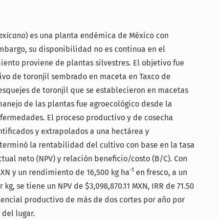
exicana
) es una planta endémica de México con
bargo, su disponibilidad no es continua en el
ento proviene de plantas silvestres. El objetivo fue
ltivo de toronjil sembrado en maceta en Taxco de
 esquejes de toronjil que se establecieron en macetas
manejo de las plantas fue agroecológico desde la
enfermedades. El proceso productivo y de cosecha
ntificados y extrapolados a una hectárea y
terminó la rentabilidad del cultivo con base en la tasa
ctual neto (NPV) y relación beneficio/costo (B/C). Con
-1
MXN y un rendimiento de 16,500 kg ha
en fresco, a un
 kg, se tiene un NPV de $3,098,870.11 MXN, IRR de 71.50
otencial productivo de más de dos cortes por año por
del lugar.