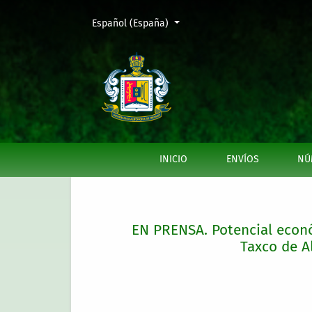
Cambiar el idioma. El actual es:
Español (España)
EN PRENSA. Potencial económico del cultivo 
INICIO
ENVÍOS
NÚ
EN PRENSA. Potencial econó
Taxco de Al