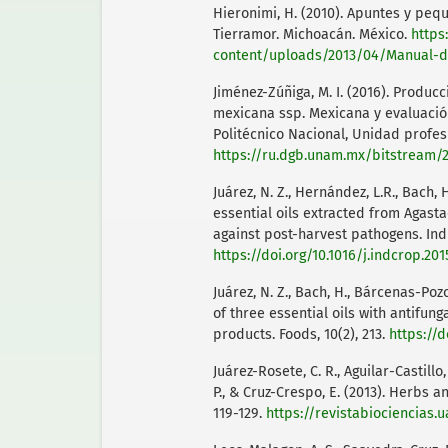
Hieronimi, H. (2010). Apuntes y peq
Tierramor. Michoacán. México.
https
content/uploads/2013/04/Manual-d
Jiménez-Zúñiga, M. I. (2016). Produ
mexicana ssp. Mexicana y evaluación
Politécnico Nacional, Unidad profesi
https://ru.dgb.unam.mx/bitstream/
Juárez, N. Z., Hernández, L.R., Bach, 
essential oils extracted from Agast
against post-harvest pathogens. Indu
https://doi.org/10.1016/j.indcrop.201
Juárez, N. Z., Bach, H., Bárcenas-Poz
of three essential oils with antifung
products. Foods, 10(2), 213.
https://
Juárez-Rosete, C. R., Aguilar-Castillo
P., & Cruz-Crespo, E. (2013). Herbs an
119-129.
https://revistabiociencias