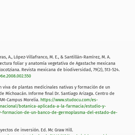
as, A., López-Villafranco, M. E., & Santillán-Ramírez, M. A.
tectura foliar y anatomía vegetativa de Agastache mexicana
ocotziana. Revista mexicana de biodiversidad, 79(2), 513-524.
06e.2008.002.550
ión viva de plantas medicinales nativas y formación de un
 Michoacán. Informe final Dr. Santiago Arizaga. Centro de
NAM-Campus Morelia.
https://www.studocu.com/es-
nacional/botanica-aplicada-a-la-farmacia/estudio-y-
s-y-formacion-de-un-banco-de-germoplasma-del-estado-de-
oyectos de inversión. Ed. Mc Graw Hill.