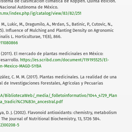
 sistema de clasificación climática de Köppen. Quinta edición.
d Nacional Autónoma de México.
am.mx/index.php/ig/catalog/view/83/82/251
., Lukic, M., Dragumilo, A., Mrdan, S., Batinic, P., Cutovic, N.,
 (2025). Inﬂuence of Mulching and Planting Density on Agronomic
alis L. Horticulturae, 11(8), 866.
ae11080866
 Y. (2011). El mercado de plantas medicinales en México:
desarrollo.
https://es.scribd.com/document/119195525/El-
en-Mexico-MAGD-SYBA
onzález, C. M. M. (2017). Plantas medicinales. La realidad de una
nal de Investigaciones Forestales, Agrícolas y Pecuarias
IA/BibliotecaWeb/_media/_folletoinformativo/1044_4729_Plan
a_tradici%C3%B3n_ancestral.pdf
ilya, D. J. (2002). Flavonoid antioxidants: chemistry, metabolism
 The Journal of Nutritional Biochemistry, 13, 5726 584.
02)00208-5