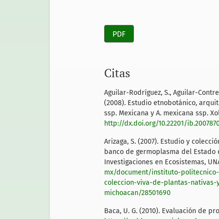
PDF
Citas
Aguilar-Rodríguez, S., Aguilar-Contrer
(2008). Estudio etnobotánico, arqui
ssp. Mexicana y A. mexicana ssp. Xol
http://dx.doi.org/10.22201/ib.200787
Arizaga, S. (2007). Estudio y colecc
banco de germoplasma del Estado de
Investigaciones en Ecosistemas, U
mx/document/instituto-politecnico-
coleccion-viva-de-plantas-nativa
michoacan/28501690
Baca, U. G. (2010). Evaluación de pr