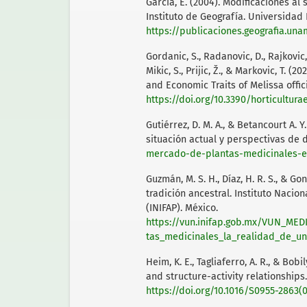
García, E. (2004). Modificaciones al
Instituto de Geografía. Universida
https://publicaciones.geografia.un
Gordanic, S., Radanovic, D., Rajkovic, M
Mikic, S., Prijic, Ž., & Markovic, T.
and Economic Traits of Melissa ofﬁcin
https://doi.org/10.3390/horticultur
Gutiérrez, D. M. A., & Betancourt A.
situación actual y perspectivas de 
mercado-de-plantas-medicinales-
Guzmán, M. S. H., Díaz, H. R. S., & G
tradición ancestral. Instituto Nacio
(INIFAP). México.
https://vun.inifap.gob.mx/VUN_MED
tas_medicinales_la_realidad_de_un
Heim, K. E., Tagliaferro, A. R., & Bob
and structure-activity relationships.
https://doi.org/10.1016/S0955-2863(