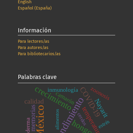
English
Español (España)
Información
Para lectores/as
Para autores/as
Para bibliotecarios/as
Palabras clave
crecimiento
zoonosis
COVID-19
inmunología
camarón
rendimiento
Nayarit
calidad
memorias
México
temperatura
alimentos
cerdos
hongos
estrés