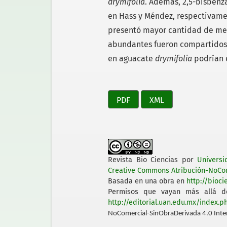
drymifolia
. Además, 2,5-bisbenz
en Hass y Méndez, respectivam
presentó mayor cantidad de met
abundantes fueron compartidos 
en aguacate
drymifolia
podrían e
PDF
XML
Revista Bio Ciencias
por
Univers
Creative Commons Atribución-NoCom
Basada en una obra en
http://bioci
Permisos que vayan más allá de
http://editorial.uan.edu.mx/index.
NoComercial-SinObraDerivada 4.0 Inte