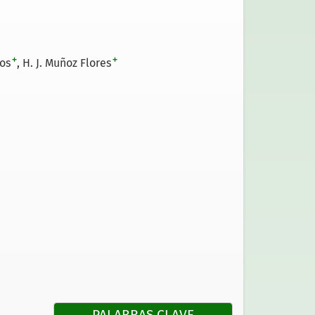
+
+
los
H. J. Muñoz Flores
PALABRAS CLAVE