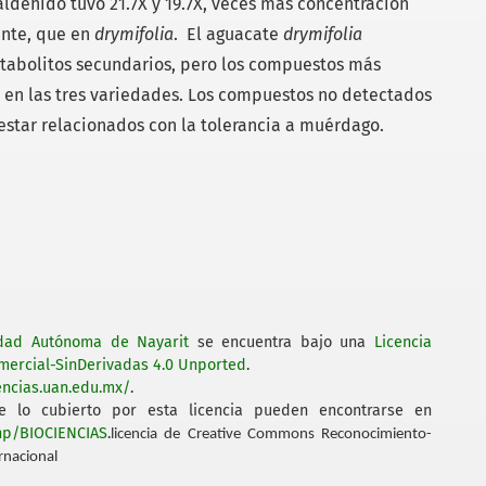
aldehído tuvo 21.7X y 19.7X, veces más concentración
ente, que en
drymifolia
. El aguacate
drymifolia
abolitos secundarios, pero los compuestos más
en las tres variedades. Los compuestos no detectados
star relacionados con la tolerancia a muérdago.
idad Autónoma de Nayarit
se encuentra bajo una
Licencia
ercial-SinDerivadas 4.0 Unported
.
encias.uan.edu.mx/
.
 lo cubierto por esta licencia pueden encontrarse en
php/BIOCIENCIAS
.
licencia de Creative Commons Reconocimiento-
rnacional