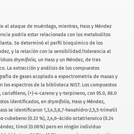
le al ataque de muérdago, mientras, Hass y Méndez
rencia podría estar relacionada con los metabolitos
lanta. Se determinó el perfil bioquímico de los
ndez, y la relación con la sensibilidad/tolerancia al
viduos
drymifolia,
un Hass y un Méndez, de tres
o. La extracción y análisis de los compuestos
ografía de gases acoplado a espectrometría de masas y
n los espectros de la biblioteca NIST. Los compuestos
cariofileno, (+)-4-careno y γ-terpineno, con 95.0, 88.0
stos identificados, en
drymifolia
, Hass y Méndez,
s se identificaron 1,3,4,5,6,7-hexahidro-2,5,5-trimetil
α-cubebeno (0.33 %), 2,4,6–ácido octatrienoico (0.24
Méndez, timol (0.06%) pero en ningún individuo