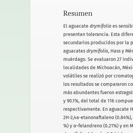
Resumen
El aguacate
drymifolia
es sensib
presentan tolerancia. Esta dife
secundarios producidos por la p
aguacates
drymifolia
, Hass y Mé
muérdago. Se evaluaron 27 indi
localidades de Michoacán, Méxic
volátiles se realizó por cromat
los resultados se compararon co
más abundantes fueron estragol, 
y 90.1%, del total de 116 compue
respectivamente. En aguacate Has
2H-2,4a-etanonaftaleno (0.84%), 
%) y α–felandreno (0.21%) y en 