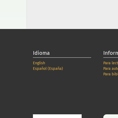
Idioma
Infor
English
Para lec
Español (España)
Para aut
Para bib