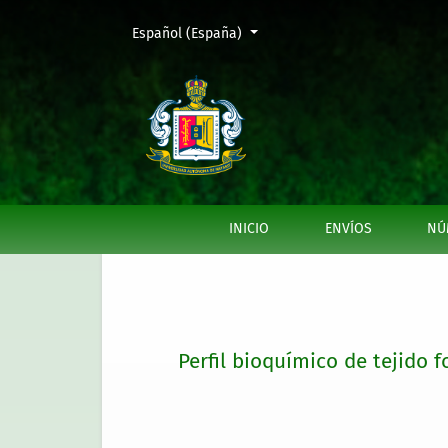
Cambiar el idioma. El actual es:
Español (España)
Perfil bioquímico de tejido foliar de aguacat
INICIO
ENVÍOS
NÚ
Perfil bioquímico de tejido f