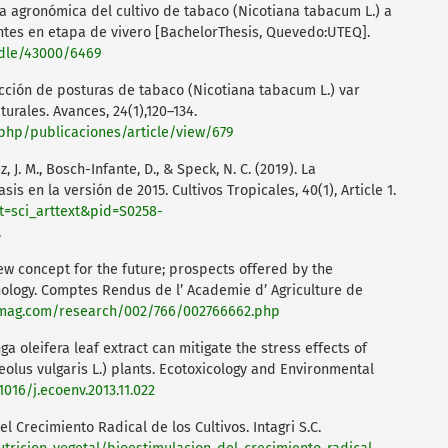
sta agronómica del cultivo de tabaco (Nicotiana tabacum L.) a
antes en etapa de vivero [BachelorThesis, Quevedo:UTEQ].
ndle/43000/6469
ducción de posturas de tabaco (Nicotiana tabacum L.) var
urales. Avances, 24(1),120–134.
.php/publicaciones/article/view/679
 J. M., Bosch-Infante, D., & Speck, N. C. (2019). La
sis en la versión de 2015. Cultivos Tropicales, 40(1), Article 1.
pt=sci_arttext&pid=S0258-
.
 new concept for the future; prospects offered by the
nology. Comptes Rendus de l’ Academie d’ Agriculture de
amag.com/research/002/766/002766662.php
ga oleifera leaf extract can mitigate the stress effects of
olus vulgaris L.) plants. Ecotoxicology and Environmental
.1016/j.ecoenv.2013.11.022
el Crecimiento Radical de los Cultivos. Intagri S.C.