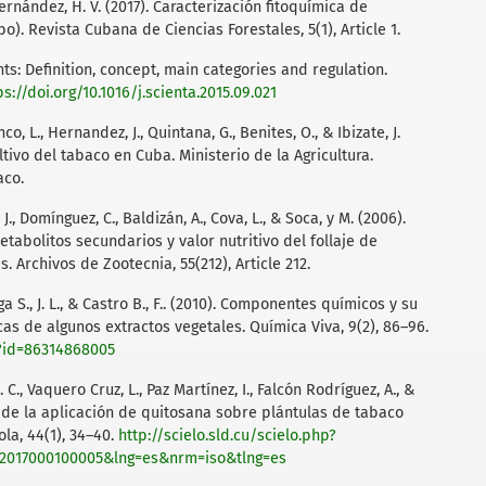
Hernández, H. V. (2017). Caracterización fitoquímica de
. Revista Cubana de Ciencias Forestales, 5(1), Article 1.
ants: Definition, concept, main categories and regulation.
ps://doi.org/10.1016/j.scienta.2015.09.021
co, L., Hernandez, J., Quintana, G., Benites, O., & Ibizate, J.
ultivo del tabaco en Cuba. Ministerio de la Agricultura.
aco.
J., Domínguez, C., Baldizán, A., Cova, L., & Soca, y M. (2006).
tabolitos secundarios y valor nutritivo del follaje de
. Archivos de Zootecnia, 55(212), Article 212.
ga S., J. L., & Castro B., F.. (2010). Componentes químicos y su
cas de algunos extractos vegetales. Química Viva, 9(2), 86–96.
a?id=86314868005
 C., Vaquero Cruz, L., Paz Martínez, I., Falcón Rodríguez, A., &
ón de la aplicación de quitosana sobre plántulas de tabaco
ola, 44(1), 34–40.
http://scielo.sld.cu/scielo.php?
852017000100005&lng=es&nrm=iso&tlng=es