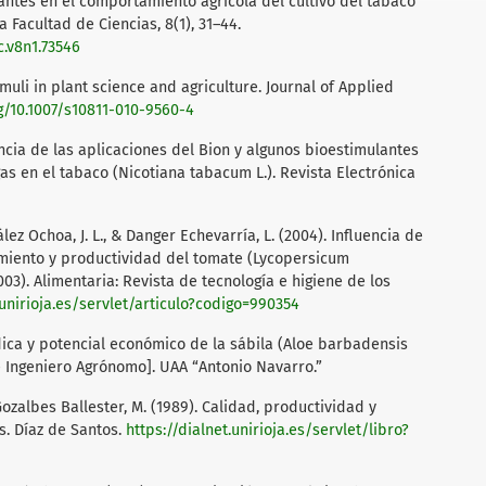
lantes en el comportamiento agrícola del cultivo del tabaco
 Facultad de Ciencias, 8(1), 31–44.
c.v8n1.73546
timuli in plant science and agriculture. Journal of Applied
rg/10.1007/s10811-010-9560-4
uencia de las aplicaciones del Bion y algunos bioestimulantes
as en el tabaco (Nicotiana tabacum L.). Revista Electrónica
zález Ochoa, J. L., & Danger Echevarría, L. (2004). Influencia de
imiento y productividad del tomate (Lycopersicum
03). Alimentaria: Revista de tecnología e higiene de los
.unirioja.es/servlet/articulo?codigo=990354
édica y potencial económico de la sábila (Aloe barbadensis
de Ingeniero Agrónomo]. UAA “Antonio Navarro.”
Gozalbes Ballester, M. (1989). Calidad, productividad y
is. Díaz de Santos.
https://dialnet.unirioja.es/servlet/libro?