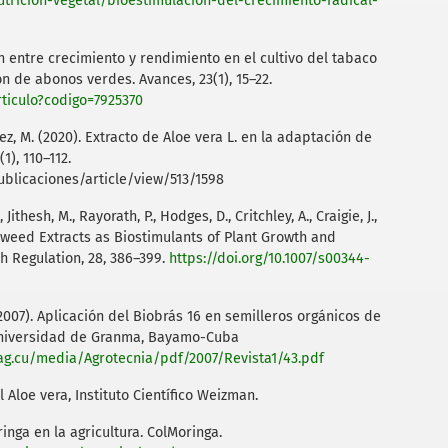
utricion-vegetal/bioestimulacion-del-crecimiento-radical-
ón entre crecimiento y rendimiento en el cultivo del tabaco
n de abonos verdes. Avances, 23(1), 15–22.
articulo?codigo=7925370
ez, M. (2020). Extracto de Aloe vera L. en la adaptación de
1), 110–112.
ublicaciones/article/view/513/1598
ithesh, M., Rayorath, P., Hodges, D., Critchley, A., Craigie, J.,
 Seaweed Extracts as Biostimulants of Plant Growth and
h Regulation, 28, 386–399.
https://doi.org/10.1007/s00344-
. (2007). Aplicación del Biobrás 16 en semilleros orgánicos de
 Universidad de Granma, Bayamo-Cuba
ag.cu/media/Agrotecnia/pdf/2007/Revista1/43.pdf
 Aloe vera, Instituto Científico Weizman.
ringa en la agricultura. ColMoringa.