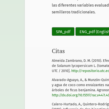
las diferentes variables evalua
semilleros tradicionales.
SPA_pdf
ENG_pdf (Englis
Citas
Almeida Zambrano, D. M. (2010). Efec
de Solanum lycopersicum L. (tomate
UTC / 2010].
http://repositorio.utc.
Alvarado-Aguayo, A., & Munzón-Quint
y agua de coco como enraizantes na
árboles de ficus benjamina. Agronom
http://dx.doi.org/10.15517/rac.v44i1.
Calero-Hurtado, A., Quintero-Rodrígue