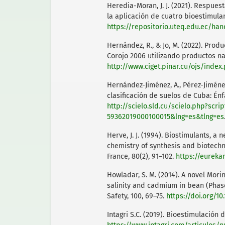
Heredia-Moran, J. J. (2021). Respue
la aplicación de cuatro bioestimul
https://repositorio.uteq.edu.ec/ha
Hernández, R., & Jo, M. (2022). Pro
Corojo 2006 utilizando productos nat
http://www.ciget.pinar.cu/ojs/index
Hernández-Jiménez, A., Pérez-Jiménez,
clasificación de suelos de Cuba: Énfa
http://scielo.sld.cu/scielo.php?scri
59362019000100015&lng=es&tlng=es
Herve, J. J. (1994). Biostimulants, a
chemistry of synthesis and biotech
France, 80(2), 91–102.
https://eurek
Howladar, S. M. (2014). A novel Morin
salinity and cadmium in bean (Phase
Safety, 100, 69–75.
https://doi.org/10
Intagri S.C. (2019). Bioestimulación d