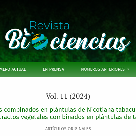
 plántulas de Nicotiana tabacum L var. &quot;Corojo 2012&qu
MERO ACTUAL
EN PRENSA
NÚMEROS ANTERIORES
Vol. 11 (2024)
s combinados en plántulas de Nicotiana tabacum
tractos vegetales combinados en plántulas de 
ARTÍCULOS ORIGINALES