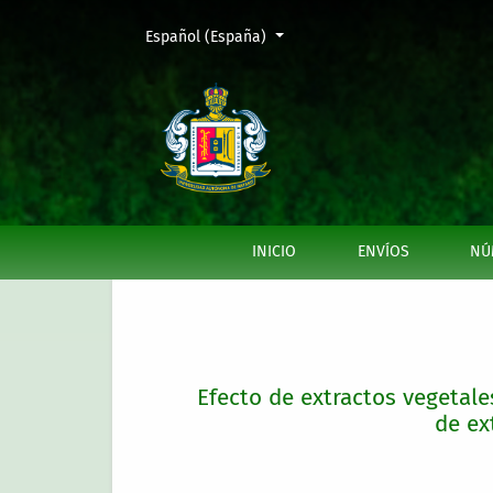
Cambiar el idioma. El actual es:
Español (España)
Efecto de extractos vegetales combinados en
INICIO
ENVÍOS
NÚ
Efecto de extractos vegetale
de ex