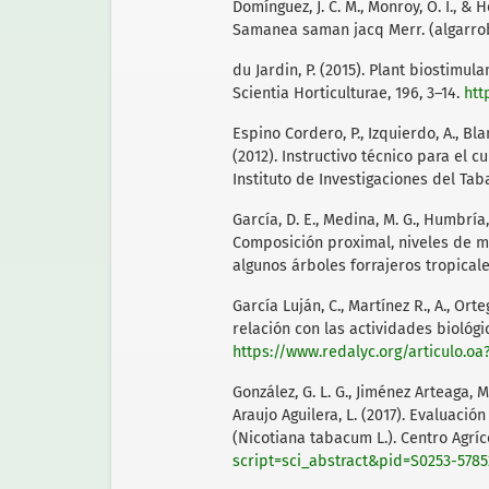
Domínguez, J. C. M., Monroy, O. I., & 
Samanea saman jacq Merr. (algarrobo)
du Jardin, P. (2015). Plant biostimul
Scientia Horticulturae, 196, 3–14.
htt
Espino Cordero, P., Izquierdo, A., Blan
(2012). Instructivo técnico para el c
Instituto de Investigaciones del Tab
García, D. E., Medina, M. G., Humbría, 
Composición proximal, niveles de me
algunos árboles forrajeros tropicales
García Luján, C., Martínez R., A., Orte
relación con las actividades biológi
https://www.redalyc.org/articulo.o
González, G. L. G., Jiménez Arteaga, M.
Araujo Aguilera, L. (2017). Evaluaci
(Nicotiana tabacum L.). Centro Agríc
script=sci_abstract&pid=S0253-57