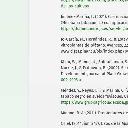
https://www.intagri.com/articulos/n
de-los-cultivos
Jiménez Mariña, L. (2021). Correlaci
(Nicotiana tabacum L.) con aplicació
https://dialnet.unirioja.es/servlet/
Jo-García, M., Hernández, R., & Estev
vitroplantas de plátano. Avances, 22(
www.ciget.pinar.cu/ojs/index.php/p
Khan, W., Menon, U., Subramanian, S., J
Norrie, J., & Prithiviraj, B. (2009).
Development. Journal of Plant Growt
009-9103-x
Méndez, Y., Reyes, J. J., & Marina, C
tabaco negro en suelos fuvisoles.
https://www.grupoagricoladecuba.g
Minond, B. A. (2011). Propiedades del
Oziel. (2014, junio 17). Usos de la Mo