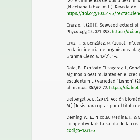
(2019). Influencia de dos bioestimu
(Nicotiana tabacum L.). Revista de La
https://doi.org/10.15446/rev.fac.cien
Craigie, J. (2011). Seaweed extract s
Phycology, 23, 371–393.
https://doi.o
Cruz, F., & González, M. (2008). Infl
en la incidencia de organismos plag
Granma Ciencia, 12(2), 1–7.
Dala, B., Expósito Elizagaray, I., Gon
algunos bioestimulantes en el crec
esculentum L.) variedad “Lignon” (20
alimentos, 357,69–72.
https://dialnet
Del Ángel, A. E. (2017). Acción biom
M.) [Tesis para optar por el título 
Deming, W. E., Nicolau Medina, J., & 
competitividad: La salida de la cris
codigo=123126