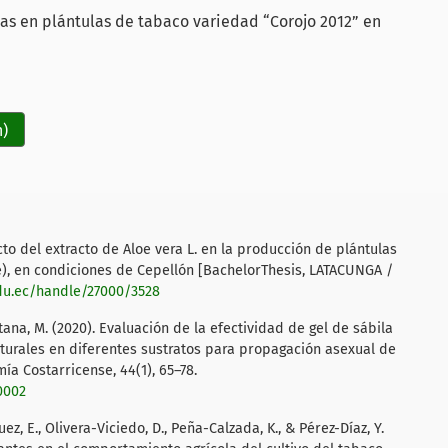
das en plántulas de tabaco variedad “Corojo 2012” en
h)
to del extracto de Aloe vera L. en la producción de plántulas
), en condiciones de Cepellón [BachelorThesis, LATACUNGA /
edu.ec/handle/27000/3528
ana, M. (2020). Evaluación de la efectividad de gel de sábila
turales en diferentes sustratos para propagación asexual de
ía Costarricense, 44(1), 65–78.
40002
z, E., Olivera-Viciedo, D., Peña-Calzada, K., & Pérez-Díaz, Y.