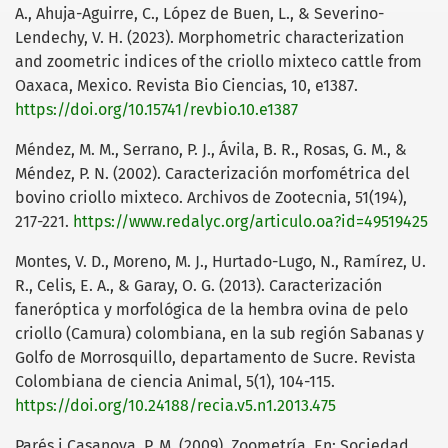
A., Ahuja-Aguirre, C., López de Buen, L., & Severino-
Lendechy, V. H. (2023). Morphometric characterization
and zoometric indices of the criollo mixteco cattle from
Oaxaca, Mexico. Revista Bio Ciencias, 10, e1387.
https://doi.org/10.15741/revbio.10.e1387
Méndez, M. M., Serrano, P. J., Ávila, B. R., Rosas, G. M., &
Méndez, P. N. (2002). Caracterización morfométrica del
bovino criollo mixteco. Archivos de Zootecnia, 51(194),
217-221.
https://www.redalyc.org/articulo.oa?id=49519425
Montes, V. D., Moreno, M. J., Hurtado-Lugo, N., Ramírez, U.
R., Celis, E. A., & Garay, O. G. (2013). Caracterización
faneróptica y morfológica de la hembra ovina de pelo
criollo (Camura) colombiana, en la sub región Sabanas y
Golfo de Morrosquillo, departamento de Sucre. Revista
Colombiana de ciencia Animal, 5(1), 104-115.
https://doi.org/10.24188/recia.v5.n1.2013.475
Parés i Casanova, P. M. (2009). Zoometría. En: Sociedad