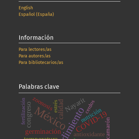
English
Español (España)
Información
Para lectores/as
Para autores/as
Para bibliotecarios/as
Palabras clave
zoonosis
Nayarit
fertilización
cerdos
calidad
estrés
congreso
México
rendimiento
nutrición
COVID-19
camarón
germinación
antioxidante
temperatura