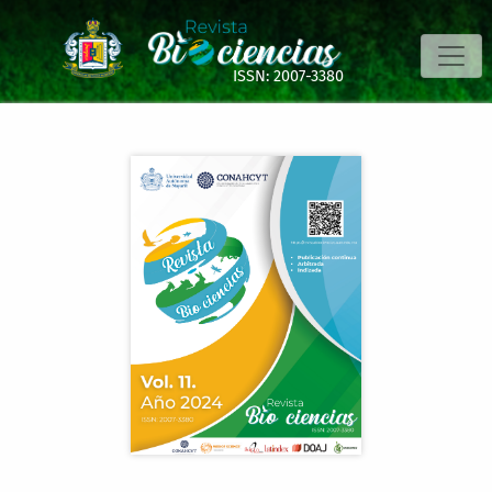
La Caracterización faneróptica del bovino criollo Mixteco 
ISSN: 2007-3380