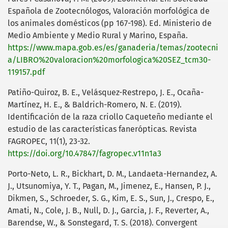
Española de Zootecnólogos, Valoración morfológica de
los animales domésticos (pp 167-198). Ed. Ministerio de
Medio Ambiente y Medio Rural y Marino, España.
https://www.mapa.gob.es/es/ganaderia/temas/zootecni
a/LIBRO%20valoracion%20morfologica%20SEZ_tcm30-
119157.pdf
Patiño-Quiroz, B. E., Velásquez-Restrepo, J. E., Ocaña-
Martínez, H. E., & Baldrich-Romero, N. E. (2019).
Identificación de la raza criollo Caqueteño mediante el
estudio de las características fanerópticas. Revista
FAGROPEC, 11(1), 23-32.
https://doi.org/10.47847/fagropec.v11n1a3
Porto-Neto, L. R., Bickhart, D. M., Landaeta-Hernandez, A.
J., Utsunomiya, Y. T., Pagan, M., Jimenez, E., Hansen, P. J.,
Dikmen, S., Schroeder, S. G., Kim, E. S., Sun, J., Crespo, E.,
Amati, N., Cole, J. B., Null, D. J., Garcia, J. F., Reverter, A.,
Barendse, W., & Sonstegard, T. S. (2018). Convergent