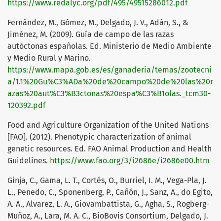
https://www.redalyc.org/pdf/495/49515286012.pdf
Fernández, M., Gómez, M., Delgado, J. V., Adán, S., &
Jiménez, M. (2009). Guía de campo de las razas
autóctonas españolas. Ed. Ministerio de Medio Ambiente
y Medio Rural y Marino.
https://www.mapa.gob.es/es/ganaderia/temas/zootecni
a/1.1%20Gu%C3%ADa%20de%20campo%20de%20las%20r
azas%20aut%C3%B3ctonas%20espa%C3%B1olas._tcm30-
120392.pdf
Food and Agriculture Organization of the United Nations
[FAO]. (2012). Phenotypic characterization of animal
genetic resources. Ed. FAO Animal Production and Health
Guidelines.
https://www.fao.org/3/i2686e/i2686e00.htm
Ginja, C., Gama, L. T., Cortés, O., Burriel, I. M., Vega-Pla, J.
L., Penedo, C., Sponenberg, P., Cañón, J., Sanz, A., do Egito,
A. A., Alvarez, L. A., Giovambattista, G., Agha, S., Rogberg-
Muñoz, A., Lara, M. A. C., BioBovis Consortium, Delgado, J.