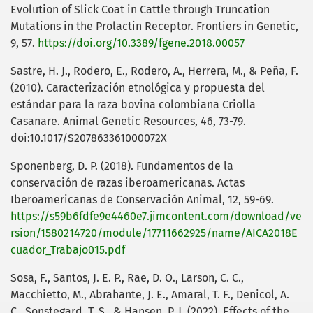
Evolution of Slick Coat in Cattle through Truncation
Mutations in the Prolactin Receptor. Frontiers in Genetic,
9, 57.
https://doi.org/10.3389/fgene.2018.00057
Sastre, H. J., Rodero, E., Rodero, A., Herrera, M., & Peña, F.
(2010). Caracterización etnológica y propuesta del
estándar para la raza bovina colombiana Criolla
Casanare. Animal Genetic Resources, 46, 73-79.
doi:10.1017/S207863361000072X
Sponenberg, D. P. (2018). Fundamentos de la
conservación de razas iberoamericanas. Actas
Iberoamericanas de Conservación Animal, 12, 59-69.
https://s59b6fdfe9e4460e7.jimcontent.com/download/ve
rsion/1580214720/module/17711662925/name/AICA2018E
cuador_Trabajo015.pdf
Sosa, F., Santos, J. E. P., Rae, D. O., Larson, C. C.,
Macchietto, M., Abrahante, J. E., Amaral, T. F., Denicol, A.
C., Sonstegard, T. S., & Hansen, P. J. (2022). Effects of the