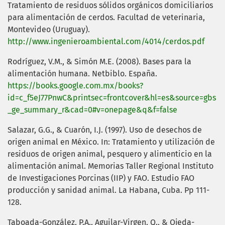
Tratamiento de residuos sólidos orgánicos domiciliarios
para alimentación de cerdos. Facultad de veterinaria,
Montevideo (Uruguay).
http://www.ingenieroambiental.com/4014/cerdos.pdf
Rodríguez, V.M., & Simón M.E. (2008). Bases para la
alimentación humana. Netbiblo. España.
https://books.google.com.mx/books?
id=c_f5eJ77PnwC&printsec=frontcover&hl=es&source=gbs
_ge_summary_r&cad=0#v=onepage&q&f=false
Salazar, G.G., & Cuarón, I.J. (1997). Uso de desechos de
origen animal en México. In: Tratamiento y utilización de
residuos de origen animal, pesquero y alimenticio en la
alimentación animal. Memorias Taller Regional Instituto
de Investigaciones Porcinas (IIP) y FAO. Estudio FAO
producción y sanidad animal. La Habana, Cuba. Pp 111-
128.
Taboada-González, P.A., Aguilar-Virgen, Q., & Ojeda-