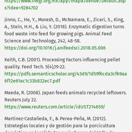
https://www.inegi.org.mx/app/mapa/denue/Default.asp
x?idee=9284702
Jinno, C., He, Y., Morash, D., McNamara, E., Zicari, S., King,
A., Stein, H.H., & Liu, Y. (2018). Enzymatic digestion turns
food waste into feed for growing pigs. Animal Feed
Science and Technology, 242, 48-58.
https://doi.org/10.1016/j.anifeedsci.2018.05.006
Keith, C.B. (2001). Processing Factors influencing pellet
quality. Feed Tech. 5(4),19-22.
https://pdfs.semanticscholar.org/43d9/1d59f6cda3cf69aa
6f12e61ac1c33b832ec7.pdf
Maeda, R. (2008). Japan feeds animals recycled leftovers.
Reuters July 22.
https://www.reuters.com/article/idUST214659/
Martínez-Castañeda, F., & Perea-Peña, M. (2012).
Estrategias locales y de gestión para la porcicultura