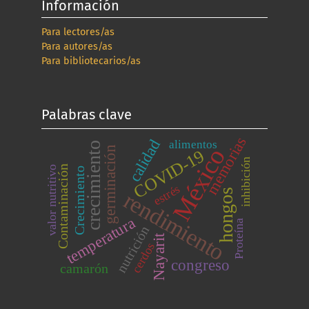
Información
Para lectores/as
Para autores/as
Para bibliotecarios/as
Palabras clave
memorias
calidad
alimentos
crecimiento
México
germinación
COVID-19
inhibición
Contaminación
valor nutritivo
Crecimiento
estrés
hongos
rendimiento
temperatura
Proteína
nutrición
Nayarit
cerdos
congreso
camarón