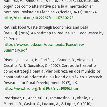
Ramírez, V., Peñuela, L., & Pérez, M. (2017). Los residuos
orgánicos como alternativa para la alimentación en
porcinos. Revista de Ciencias Agrícolas, 34 (2), 107-124.
http://dx.doi.org/10.22267/rcia.173402.76
.
Rethink Food Waste through Economics and Data
[ReFED]. (2016). A Roadmap to Reduce U.S. Food Waste by
20 Percent.
https://www.refed.com/downloads/Executive-
Summary.pdf
.
Rivera, J., Losada, H., Cortés, J., Grande, D., Vieyera, J.,
Castillo, A., & González, O. (2007). Cerdos de traspatio
como estrategia para aliviar pobreza en dos municipios
conurbados al oriente de la Ciudad de México. Livestock
Research for Rural Development, 19 (7), 1-9.
http://www.lrrd.org/lrrd19/7/rive19096.htm
Rodríguez, D., Anchieri, D., Tommosino, H., Vitale, E.,
Moreira, R., Castro, G., Lozano, A., & López, C. (2010).