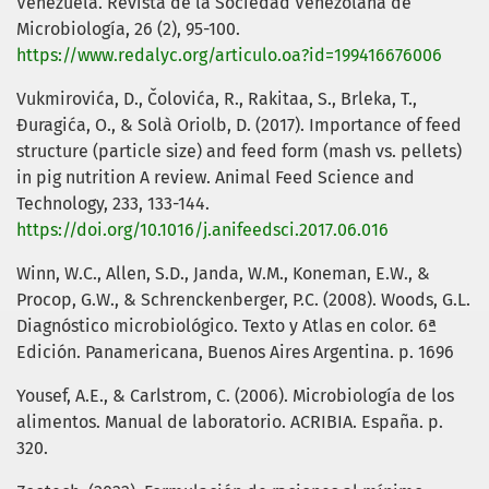
Venezuela. Revista de la Sociedad Venezolana de
Microbiología, 26 (2), 95-100.
https://www.redalyc.org/articulo.oa?id=199416676006
Vukmirovića, D., Čolovića, R., Rakitaa, S., Brleka, T.,
Đuragića, O., & Solà Oriolb, D. (2017). Importance of feed
structure (particle size) and feed form (mash vs. pellets)
in pig nutrition A review. Animal Feed Science and
Technology, 233, 133-144.
https://doi.org/10.1016/j.anifeedsci.2017.06.016
Winn, W.C., Allen, S.D., Janda, W.M., Koneman, E.W., &
Procop, G.W., & Schrenckenberger, P.C. (2008). Woods, G.L.
Diagnóstico microbiológico. Texto y Atlas en color. 6ª
Edición. Panamericana, Buenos Aires Argentina. p. 1696
Yousef, A.E., & Carlstrom, C. (2006). Microbiología de los
alimentos. Manual de laboratorio. ACRIBIA. España. p.
320.