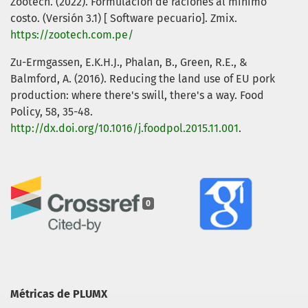
Zootech. (2022). Formulación de raciones al mínimo
costo. (Versión 3.1) [ Software pecuario]. Zmix.
https://zootech.com.pe/
Zu-Ermgassen, E.K.H.J., Phalan, B., Green, R.E., &
Balmford, A. (2016). Reducing the land use of EU pork
production: where there's swill, there's a way. Food
Policy, 58, 35-48.
http://dx.doi.org/10.1016/j.foodpol.2015.11.001
.
0
Métricas de PLUMX