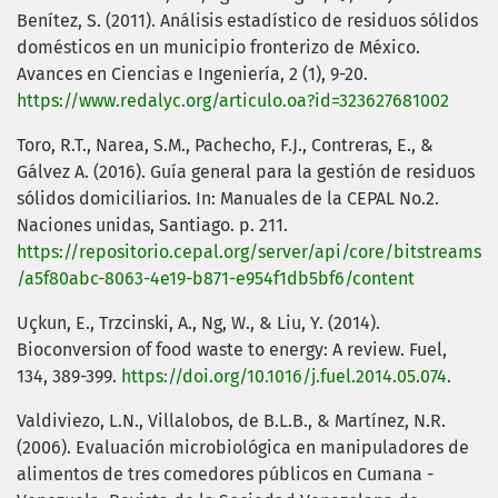
Benítez, S. (2011). Análisis estadístico de residuos sólidos
domésticos en un municipio fronterizo de México.
Avances en Ciencias e Ingeniería, 2 (1), 9-20.
https://www.redalyc.org/articulo.oa?id=323627681002
Toro, R.T., Narea, S.M., Pachecho, F.J., Contreras, E., &
Gálvez A. (2016). Guía general para la gestión de residuos
sólidos domiciliarios. In: Manuales de la CEPAL No.2.
Naciones unidas, Santiago. p. 211.
https://repositorio.cepal.org/server/api/core/bitstreams
/a5f80abc-8063-4e19-b871-e954f1db5bf6/content
Uçkun, E., Trzcinski, A., Ng, W., & Liu, Y. (2014).
Bioconversion of food waste to energy: A review. Fuel,
134, 389-399.
https://doi.org/10.1016/j.fuel.2014.05.074
.
Valdiviezo, L.N., Villalobos, de B.L.B., & Martínez, N.R.
(2006). Evaluación microbiológica en manipuladores de
alimentos de tres comedores públicos en Cumana -