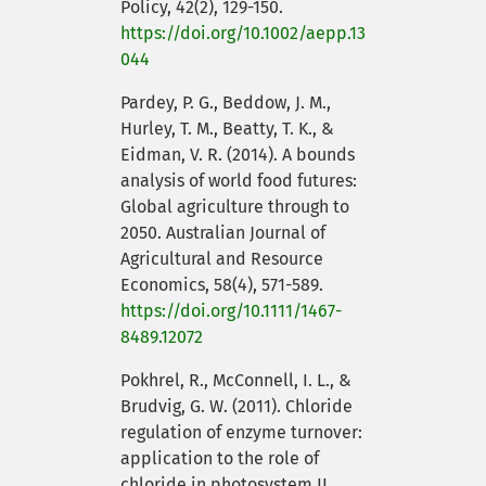
Policy, 42(2), 129-150.
https://doi.org/10.1002/aepp.13
044
Pardey, P. G., Beddow, J. M.,
Hurley, T. M., Beatty, T. K., &
Eidman, V. R. (2014). A bounds
analysis of world food futures:
Global agriculture through to
2050. Australian Journal of
Agricultural and Resource
Economics, 58(4), 571-589.
https://doi.org/10.1111/1467-
8489.12072
Pokhrel, R., McConnell, I. L., &
Brudvig, G. W. (2011). Chloride
regulation of enzyme turnover:
application to the role of
chloride in photosystem II.