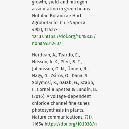
growth, yield and nitrogen
assimilation in green beans.
Notulae Botanicae Horti
Agrobotanici Cluj-Napoca,
49(3), 12437-
12437.
https://doi.org/10.15835/
nbha49312437
Herdean, A., Teardo, E.,
Nilsson, A. K., Pfeil, B. E.,
Johansson, O. N., Ünnep, R.,
Nagy, G., Zsiros, O., Dana, S.,
Solymosi, K., Garab, G., Szabó,
I., Cornelia Spetea & Lundin, B.
(2016). A voltage-dependent
chloride channel fine-tunes
photosynthesis in plants.
Nature communications, 7(1),
11654.
https://doi.org/10.1038/n