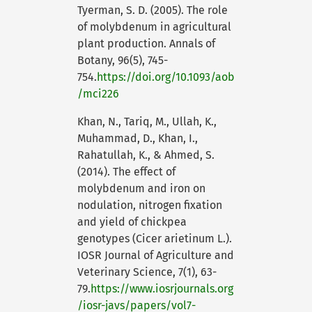
Tyerman, S. D. (2005). The role
of molybdenum in agricultural
plant production. Annals of
Botany, 96(5), 745-
754.
https://doi.org/10.1093/aob
/mci226
Khan, N., Tariq, M., Ullah, K.,
Muhammad, D., Khan, I.,
Rahatullah, K., & Ahmed, S.
(2014). The effect of
molybdenum and iron on
nodulation, nitrogen fixation
and yield of chickpea
genotypes (Cicer arietinum L.).
IOSR Journal of Agriculture and
Veterinary Science, 7(1), 63-
79.
https://www.iosrjournals.org
/iosr-javs/papers/vol7-