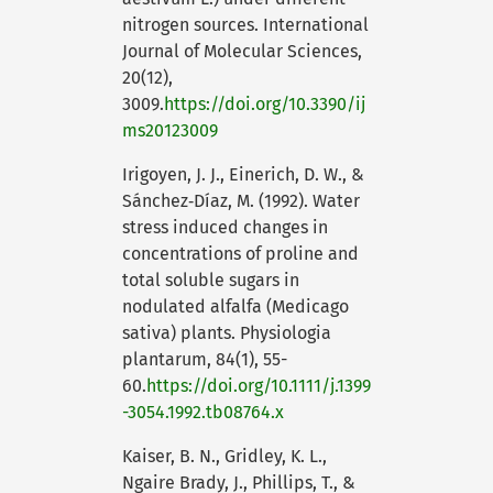
nitrogen sources. International
Journal of Molecular Sciences,
20(12),
3009.
https://doi.org/10.3390/ij
ms20123009
Irigoyen, J. J., Einerich, D. W., &
Sánchez‐Díaz, M. (1992). Water
stress induced changes in
concentrations of proline and
total soluble sugars in
nodulated alfalfa (Medicago
sativa) plants. Physiologia
plantarum, 84(1), 55-
60.
https://doi.org/10.1111/j.1399
-3054.1992.tb08764.x
Kaiser, B. N., Gridley, K. L.,
Ngaire Brady, J., Phillips, T., &