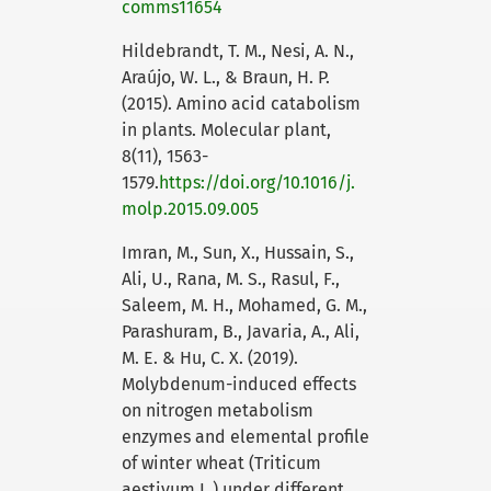
comms11654
Hildebrandt, T. M., Nesi, A. N.,
Araújo, W. L., & Braun, H. P.
(2015). Amino acid catabolism
in plants. Molecular plant,
8(11), 1563-
1579.
https://doi.org/10.1016/j.
molp.2015.09.005
Imran, M., Sun, X., Hussain, S.,
Ali, U., Rana, M. S., Rasul, F.,
Saleem, M. H., Mohamed, G. M.,
Parashuram, B., Javaria, A., Ali,
M. E. & Hu, C. X. (2019).
Molybdenum-induced effects
on nitrogen metabolism
enzymes and elemental profile
of winter wheat (Triticum
aestivum L.) under different