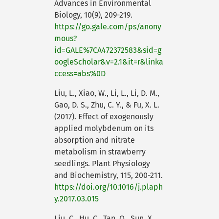
Advances in Environmental
Biology, 10(9), 209-219.
https://go.gale.com/ps/anony
mous?
id=GALE%7CA472372583&sid=g
oogleScholar&v=2.1&it=r&linka
ccess=abs%0D
Liu, L., Xiao, W., Li, L., Li, D. M.,
Gao, D. S., Zhu, C. Y., & Fu, X. L.
(2017). Effect of exogenously
applied molybdenum on its
absorption and nitrate
metabolism in strawberry
seedlings. Plant Physiology
and Biochemistry, 115, 200-211.
https://doi.org/10.1016/j.plaph
y.2017.03.015
Liu, C., Hu, C., Tan, Q., Sun, X.,