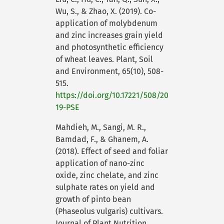
Wu, S., & Zhao, X. (2019). Co-
application of molybdenum
and zinc increases grain yield
and photosynthetic efficiency
of wheat leaves. Plant, Soil
and Environment, 65(10), 508-
515.
https://doi.org/10.17221/508/20
19-PSE
Mahdieh, M., Sangi, M. R.,
Bamdad, F., & Ghanem, A.
(2018). Effect of seed and foliar
application of nano-zinc
oxide, zinc chelate, and zinc
sulphate rates on yield and
growth of pinto bean
(Phaseolus vulgaris) cultivars.
Journal of Plant Nutrition,