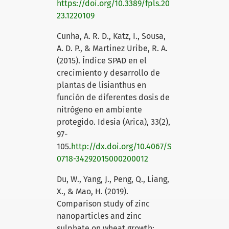
https://doi.org/10.3389/fpls.20
23.1220109
Cunha, A. R. D., Katz, I., Sousa,
A. D. P., & Martinez Uribe, R. A.
(2015). Índice SPAD en el
crecimiento y desarrollo de
plantas de lisianthus en
función de diferentes dosis de
nitrógeno en ambiente
protegido. Idesia (Arica), 33(2),
97-
105.
http://dx.doi.org/10.4067/S
0718-34292015000200012
Du, W., Yang, J., Peng, Q., Liang,
X., & Mao, H. (2019).
Comparison study of zinc
nanoparticles and zinc
sulphate on wheat growth: