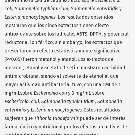
determinó la CMI de cada extracto sobre
Escherichia.
coli,
Salmonella typhimurium, Salmonella enteritidis
y
Listeria monocytogenes
. Los resultados obtenidos
mostraron que los cinco extractos tienen efecto
antioxidante sobre los radicales ABTS, DPPH, y potencial
reductor al ion férrico; sin embargo, los extractos que
presentaron un efecto estadísticamente significativo
(P<0.05) fueron metanol y etanol. Los extractos de
metanol, etanol y acetato de etilo mostraron actividad
antimicrobiana, siendo el solvente de etanol el que
mayor actividad antibacterial tuvo, con una CMI de 1
mg/mLsobre
Escherichia coli
y 3 mg/mL sobre
Escherichia. coli,
Salmonella typhimurium, Salmonella
enteritidis
y
Listeria monocytogenes
. Estos resultados
sugieren que
Tithonia tubaeformis
puede ser de interés
farmacéutico y nutricional por los efectos bioactivos de