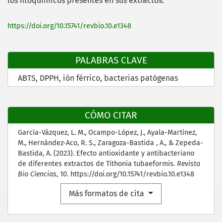
los fitoquímicos presentes en sus extractos.
https://doi.org/10.15741/revbio.10.e1348
PALABRAS CLAVE
ABTS
DPPH
ión férrico
bacterias patógenas
CÓMO CITAR
García-Vázquez, L. M., Ocampo-López, J., Ayala-Martínez,
M., Hernández-Aco, R. S., Zaragoza-Bastida , A., & Zepeda-
Bastida, A. (2023). Efecto antioxidante y antibacteriano
de diferentes extractos de Tithonia tubaeformis.
Revista
Bio Ciencias
,
10
. https://doi.org/10.15741/revbio.10.e1348
Más formatos de cita