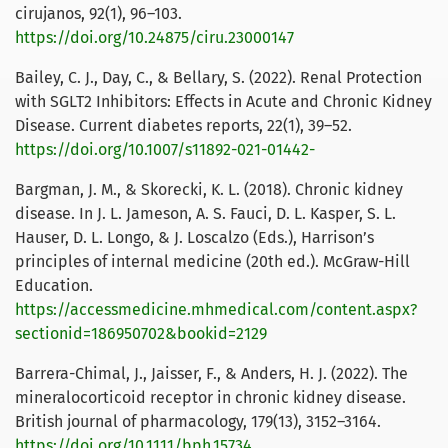
cirujanos, 92(1), 96–103.
https://doi.org/10.24875/ciru.23000147
Bailey, C. J., Day, C., & Bellary, S. (2022). Renal Protection
with SGLT2 Inhibitors: Effects in Acute and Chronic Kidney
Disease. Current diabetes reports, 22(1), 39–52.
https://doi.org/10.1007/s11892-021-01442-
Bargman, J. M., & Skorecki, K. L. (2018). Chronic kidney
disease. In J. L. Jameson, A. S. Fauci, D. L. Kasper, S. L.
Hauser, D. L. Longo, & J. Loscalzo (Eds.), Harrison’s
principles of internal medicine (20th ed.). McGraw-Hill
Education.
https://accessmedicine.mhmedical.com/content.aspx?
sectionid=186950702&bookid=2129
Barrera-Chimal, J., Jaisser, F., & Anders, H. J. (2022). The
mineralocorticoid receptor in chronic kidney disease.
British journal of pharmacology, 179(13), 3152–3164.
https://doi.org/10.1111/bph.15734