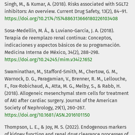
Singh, M., & Kumar, A. (2018). Risks associated with SGLT2
inhibitors: An overview. Current Drug Safety, 13(2), 84–91.
https://doi.org/10.2174/1574886313666180226103408
Sosa-Medellín, M. Á., & Luviano-García, J. A. (2018).
Terapia de reemplazo renal continua: Conceptos,
indicaciones y aspectos básicos de su programación.
Medicina Interna de México, 34(2), 288–298.
https://doi.org/10.24245/mim.v34i2.1652
Swaminathan, M., Stafford-Smith, M., Chertow, G. M.,
Warnock, D. G., Paragamian, V., Brenner, R. M., Lellouche,
F., Fox-Robichaud, A., Atta, M. G., Melby, S., & Rabb, H.
(2018). Allogeneic mesenchymal stem cells for treatment
of AKI after cardiac surgery. Journal of the American
Society of Nephrology, 29(1), 260–267.
https://doi.org/10.1681/ASN.2016101150
Thompson, L. E., & Joy, M. S. (2022). Endogenous markers
of kidney function and renal drug clearance processes of