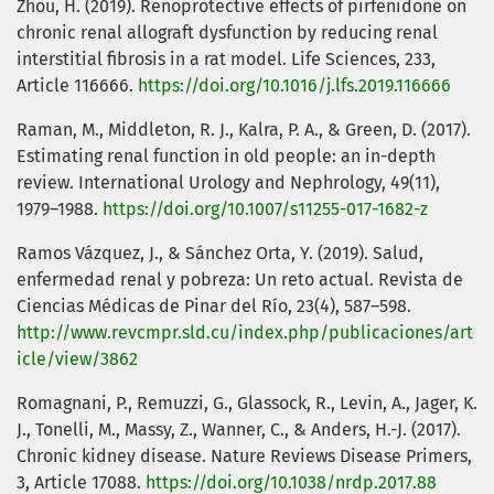
Zhou, H. (2019). Renoprotective effects of pirfenidone on
chronic renal allograft dysfunction by reducing renal
interstitial fibrosis in a rat model. Life Sciences, 233,
Article 116666.
https://doi.org/10.1016/j.lfs.2019.116666
Raman, M., Middleton, R. J., Kalra, P. A., & Green, D. (2017).
Estimating renal function in old people: an in-depth
review. International Urology and Nephrology, 49(11),
1979–1988.
https://doi.org/10.1007/s11255-017-1682-z
Ramos Vázquez, J., & Sánchez Orta, Y. (2019). Salud,
enfermedad renal y pobreza: Un reto actual. Revista de
Ciencias Médicas de Pinar del Río, 23(4), 587–598.
http://www.revcmpr.sld.cu/index.php/publicaciones/art
icle/view/3862
Romagnani, P., Remuzzi, G., Glassock, R., Levin, A., Jager, K.
J., Tonelli, M., Massy, Z., Wanner, C., & Anders, H.-J. (2017).
Chronic kidney disease. Nature Reviews Disease Primers,
3, Article 17088.
https://doi.org/10.1038/nrdp.2017.88