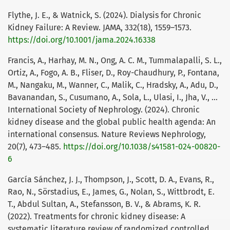
Flythe, J. E., & Watnick, S. (2024). Dialysis for Chronic
Kidney Failure: A Review. JAMA, 332(18), 1559–1573.
https://doi.org/10.1001/jama.2024.16338
Francis, A., Harhay, M. N., Ong, A. C. M., Tummalapalli, S. L.,
Ortiz, A., Fogo, A. B., Fliser, D., Roy-Chaudhury, P., Fontana,
M., Nangaku, M., Wanner, C., Malik, C., Hradsky, A., Adu, D.,
Bavanandan, S., Cusumano, A., Sola, L., Ulasi, I., Jha, V., …
International Society of Nephrology. (2024). Chronic
kidney disease and the global public health agenda: An
international consensus. Nature Reviews Nephrology,
20(7), 473–485.
https://doi.org/10.1038/s41581-024-00820-
6
García Sánchez, J. J., Thompson, J., Scott, D. A., Evans, R.,
Rao, N., Sörstadius, E., James, G., Nolan, S., Wittbrodt, E.
T., Abdul Sultan, A., Stefansson, B. V., & Abrams, K. R.
(2022). Treatments for chronic kidney disease: A
systematic literature review of randomized controlled