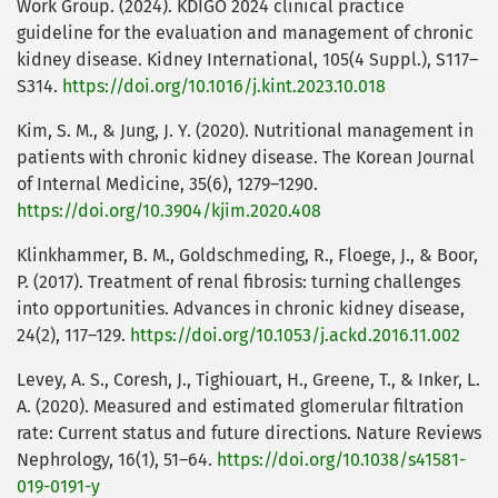
Work Group. (2024). KDIGO 2024 clinical practice
guideline for the evaluation and management of chronic
kidney disease. Kidney International, 105(4 Suppl.), S117–
S314.
https://doi.org/10.1016/j.kint.2023.10.018
Kim, S. M., & Jung, J. Y. (2020). Nutritional management in
patients with chronic kidney disease. The Korean Journal
of Internal Medicine, 35(6), 1279–1290.
https://doi.org/10.3904/kjim.2020.408
Klinkhammer, B. M., Goldschmeding, R., Floege, J., & Boor,
P. (2017). Treatment of renal fibrosis: turning challenges
into opportunities. Advances in chronic kidney disease,
24(2), 117–129.
https://doi.org/10.1053/j.ackd.2016.11.002
Levey, A. S., Coresh, J., Tighiouart, H., Greene, T., & Inker, L.
A. (2020). Measured and estimated glomerular filtration
rate: Current status and future directions. Nature Reviews
Nephrology, 16(1), 51–64.
https://doi.org/10.1038/s41581-
019-0191-y