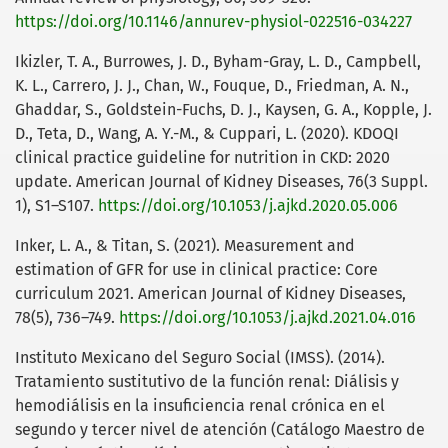
https://doi.org/10.1146/annurev-physiol-022516-034227
Ikizler, T. A., Burrowes, J. D., Byham-Gray, L. D., Campbell,
K. L., Carrero, J. J., Chan, W., Fouque, D., Friedman, A. N.,
Ghaddar, S., Goldstein-Fuchs, D. J., Kaysen, G. A., Kopple, J.
D., Teta, D., Wang, A. Y.-M., & Cuppari, L. (2020). KDOQI
clinical practice guideline for nutrition in CKD: 2020
update. American Journal of Kidney Diseases, 76(3 Suppl.
1), S1–S107.
https://doi.org/10.1053/j.ajkd.2020.05.006
Inker, L. A., & Titan, S. (2021). Measurement and
estimation of GFR for use in clinical practice: Core
curriculum 2021. American Journal of Kidney Diseases,
78(5), 736–749.
https://doi.org/10.1053/j.ajkd.2021.04.016
Instituto Mexicano del Seguro Social (IMSS). (2014).
Tratamiento sustitutivo de la función renal: Diálisis y
hemodiálisis en la insuficiencia renal crónica en el
segundo y tercer nivel de atención (Catálogo Maestro de