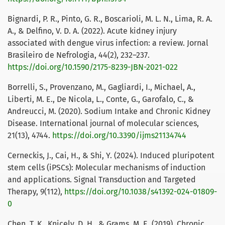
Bignardi, P. R., Pinto, G. R., Boscarioli, M. L. N., Lima, R. A.
A., & Delfino, V. D. A. (2022). Acute kidney injury
associated with dengue virus infection: a review. Jornal
Brasileiro de Nefrologia, 44(2), 232–237.
https://doi.org/10.1590/2175-8239-JBN-2021-022
Borrelli, S., Provenzano, M., Gagliardi, I., Michael, A.,
Liberti, M. E., De Nicola, L., Conte, G., Garofalo, C., &
Andreucci, M. (2020). Sodium Intake and Chronic Kidney
Disease. International journal of molecular sciences,
21(13), 4744.
https://doi.org/10.3390/ijms21134744
Cerneckis, J., Cai, H., & Shi, Y. (2024). Induced pluripotent
stem cells (iPSCs): Molecular mechanisms of induction
and applications. Signal Transduction and Targeted
Therapy, 9(112),
https://doi.org/10.1038/s41392-024-01809-
0
Chen, T. K., Knicely, D. H., & Grams, M. E. (2019). Chronic