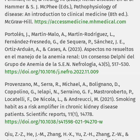
Hammer & S. J. McPhee (Eds.), Pathophysiology of
disease: An introduction to clinical medicine (8th ed.).
McGraw-Hill.
https://accessmedicine.mhmedical.com
Portolés, J., Martín-Malo, A., Martín-Rodríguez, L.,
Fernández-Fresnedo, G., de Sequera, P., Sánchez, J. E.,
Ortiz-Arduán, A., & Cases, A. (2023). Aspectos no resueltos
en el manejo de la anemia renal: Un consenso Delphi del
Grupo de Anemia de la S.E.N. Nefrología, 43(5), 517–530.
https://doi.org/10.1016/j.nefro.2022.11.009
Provenzano, M., Serra, R., Michael, A., Bolignano, D.,
Coppolino, G., Ielapi, N., Serraino, G. F., Mastroroberto, P.,
Locatelli, F., De Nicola, L., & Andreucci, M. (2021). Smoking
habit as a risk amplifier in chronic kidney disease
patients. Scientific reports, 11(1), 14778.
https://doi.org/10.1038/s41598-021-94270-w
Qiu, Z.-Z., He, J.-M., Zhang, H.-X., Yu, Z.-H., Zhang, Z.-W., &