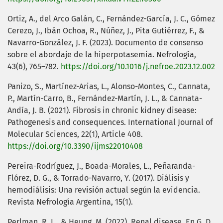
Ortiz, A., del Arco Galán, C., Fernández-García, J. C., Gómez
Cerezo, J., Ibán Ochoa, R., Núñez, J., Pita Gutiérrez, F., &
Navarro-González, J. F. (2023). Documento de consenso
sobre el abordaje de la hiperpotasemia. Nefrología,
43(6), 765–782.
https://doi.org/10.1016/j.nefroe.2023.12.002
Panizo, S., Martínez-Arias, L., Alonso-Montes, C., Cannata,
P., Martín-Carro, B., Fernández-Martín, J. L., & Cannata-
Andía, J. B. (2021). Fibrosis in chronic kidney disease:
Pathogenesis and consequences. International Journal of
Molecular Sciences, 22(1), Article 408.
https://doi.org/10.3390/ijms22010408
Pereira-Rodríguez, J., Boada-Morales, L., Peñaranda-
Flórez, D. G., & Torrado-Navarro, Y. (2017). Diálisis y
hemodiálisis: Una revisión actual según la evidencia.
Revista Nefrología Argentina, 15(1).
Perlman, R. L., & Heung, M. (2022). Renal disease. En G. D.