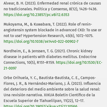
Alvear, B. H. (2023). Enfermedad renal crónica de causas
no tradicionales. Política y Consenso, 8(12), 1426–1436.
https://doi.org/10.23857/pc.v8i12.6353
Mukoyama, M., & Kuwabara, T. (2022). Role of renin-
angiotensin system blockade in advanced CKD: To use or
not to use? Hypertension Research, 45(6), 1072–1075.
https://doi.org/10.1038/s41440-022-00902-7
Nordheim, E., & Jenssen, T. G. (2021). Chronic kidney
disease in patients with diabetes mellitus. Endocrine
Connections, 10(5), R151–R159.
https://doi.org/10.1530/EC-
21-0097
Orbe Orihuela, Y. C., Bautista-Bautista, C. E., Campos-
Flores, J. R., & Hernández-Mariano, J. Á. (2023). Influencia
del deterioro del medio ambiente sobre la salud renal:
Una revisión narrativa. XIKUA Boletín Científico de la
Escuela Superior de Tlahuelilpan, 11(22), 12–17.
https://doi.org/10.29057/xikua.v11i22.10566