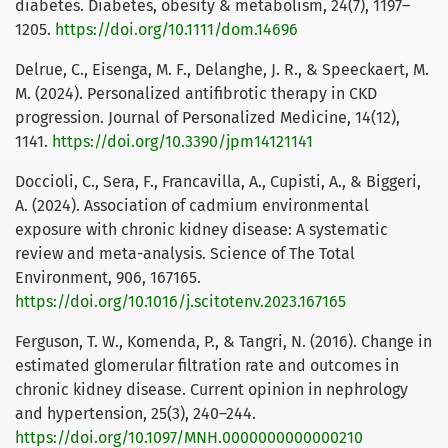
diabetes. Diabetes, obesity & metabolism, 24(7), 1197–
1205.
https://doi.org/10.1111/dom.14696
Delrue, C., Eisenga, M. F., Delanghe, J. R., & Speeckaert, M.
M. (2024). Personalized antifibrotic therapy in CKD
progression. Journal of Personalized Medicine, 14(12),
1141.
https://doi.org/10.3390/jpm14121141
Doccioli, C., Sera, F., Francavilla, A., Cupisti, A., & Biggeri,
A. (2024). Association of cadmium environmental
exposure with chronic kidney disease: A systematic
review and meta-analysis. Science of The Total
Environment, 906, 167165.
https://doi.org/10.1016/j.scitotenv.2023.167165
Ferguson, T. W., Komenda, P., & Tangri, N. (2016). Change in
estimated glomerular filtration rate and outcomes in
chronic kidney disease. Current opinion in nephrology
and hypertension, 25(3), 240–244.
https://doi.org/10.1097/MNH.0000000000000210