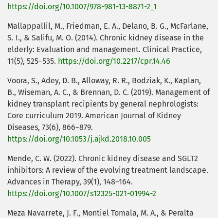
https://doi.org/10.1007/978-981-13-8871-2_1
Mallappallil, M., Friedman, E. A., Delano, B. G., McFarlane,
S. I., & Salifu, M. O. (2014). Chronic kidney disease in the
elderly: Evaluation and management. Clinical Practice,
11(5), 525–535.
https://doi.org/10.2217/cpr.14.46
Voora, S., Adey, D. B., Alloway, R. R., Bodziak, K., Kaplan,
B., Wiseman, A. C., & Brennan, D. C. (2019). Management of
kidney transplant recipients by general nephrologists:
Core curriculum 2019. American Journal of Kidney
Diseases, 73(6), 866–879.
https://doi.org/10.1053/j.ajkd.2018.10.005
Mende, C. W. (2022). Chronic kidney disease and SGLT2
inhibitors: A review of the evolving treatment landscape.
Advances in Therapy, 39(1), 148–164.
https://doi.org/10.1007/s12325-021-01994-2
Meza Navarrete, J. F., Montiel Tomala, M. A., & Peralta