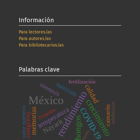
Información
Para lectores/as
Para autores/as
Para bibliotecarios/as
Palabras clave
fertilización
nutrición
zoonosis
calidad
rendimiento
México
crecimiento
inhibición
camarón
temperatura
valor nutritivo
COVID-19
Proteína
memorias
congreso
hongos
Nayarit
estrés