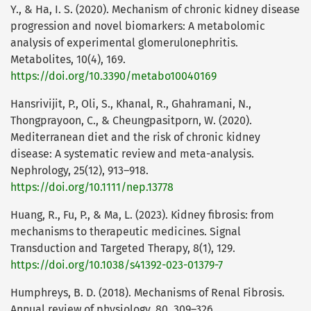
Y., & Ha, I. S. (2020). Mechanism of chronic kidney disease
progression and novel biomarkers: A metabolomic
analysis of experimental glomerulonephritis.
Metabolites, 10(4), 169.
https://doi.org/10.3390/metabo10040169
Hansrivijit, P., Oli, S., Khanal, R., Ghahramani, N.,
Thongprayoon, C., & Cheungpasitporn, W. (2020).
Mediterranean diet and the risk of chronic kidney
disease: A systematic review and meta-analysis.
Nephrology, 25(12), 913–918.
https://doi.org/10.1111/nep.13778
Huang, R., Fu, P., & Ma, L. (2023). Kidney fibrosis: from
mechanisms to therapeutic medicines. Signal
Transduction and Targeted Therapy, 8(1), 129.
https://doi.org/10.1038/s41392-023-01379-7
Humphreys, B. D. (2018). Mechanisms of Renal Fibrosis.
Annual review of physiology, 80, 309–326.